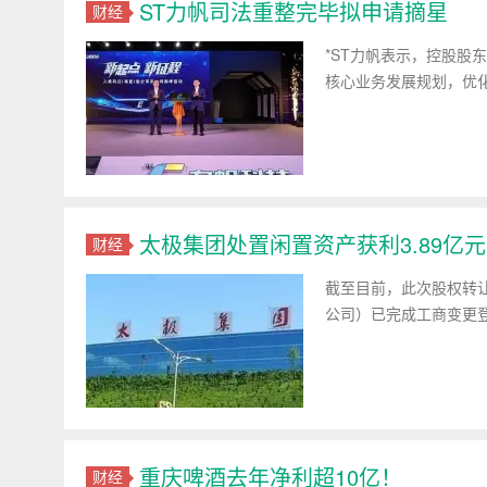
ST力帆司法重整完毕拟申请摘星
财经
*ST力帆表示，控股
核心业务发展规划，优
太极集团处置闲置资产获利3.89亿
财经
截至目前，此次股权转
公司）已完成工商变更
重庆啤酒去年净利超10亿！
财经