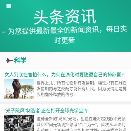
头条资讯
– 为您提供最新最全的新闻资讯，每日实
时更新
科学
女人到底在害怕什么，为何在演化时要隐藏自己的排卵期？
世界上几乎所有动物都有发情期，雄性只有在雌性
发情期内与之交配才能怀有后代，因为发情期是排
卵期向外释放的信号
“光子飓风”制造者 正在打开全球光学宝库
这种全新的“飓风”光场，创造性地将超快脉冲光领
域和空间光场调控领域“合二为一”，首次从理论到
实验展示了具有时空涡旋相位并携带光子横向轨道