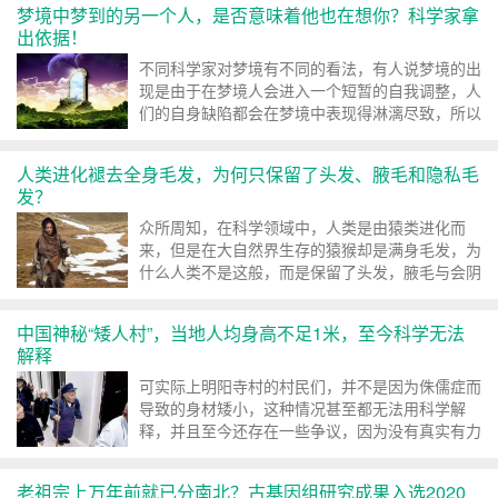
梦境中梦到的另一个人，是否意味着他也在想你？科学家拿
出依据！
不同科学家对梦境有不同的看法，有人说梦境的出
现是由于在梦境人会进入一个短暂的自我调整，人
们的自身缺陷都会在梦境中表现得淋漓尽致，所以
我们无法确定梦境中发生...
人类进化褪去全身毛发，为何只保留了头发、腋毛和隐私毛
发？
众所周知，在科学领域中，人类是由猿类进化而
来，但是在大自然界生存的猿猴却是满身毛发，为
什么人类不是这般，而是保留了头发，腋毛与会阴
部分的毛发呢
中国神秘“矮人村”，当地人均身高不足1米，至今科学无法
解释
可实际上明阳寺村的村民们，并不是因为侏儒症而
导致的身材矮小，这种情况甚至都无法用科学解
释，并且至今还存在一些争议，因为没有真实有力
的证据
老祖宗上万年前就已分南北？古基因组研究成果入选2020