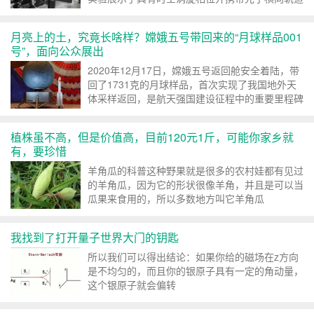
角动量的新型光场，...
月亮上的土，究竟长啥样？嫦娥五号带回来的“月球样品001
号”，面向公众展出
2020年12月17日，嫦娥五号返回舱安全着陆，带
回了1731克的月球样品，首次实现了我国地外天
体采样返回，是航天强国建设征程中的重要里程碑
植株虽不高，但是价值高，目前120元1斤，可能你家乡就
有，要珍惜
羊角瓜的科普这种野果就是很多的农村娃都有见过
的羊角瓜，因为它的形状很像羊角，并且是可以当
瓜果来食用的，所以多数地方叫它羊角瓜
我找到了打开量子世界大门的钥匙
所以我们可以得出结论：如果你给的磁场在z方向
是不均匀的，而且你的银原子具有一定的角动量，
这个银原子就会偏转