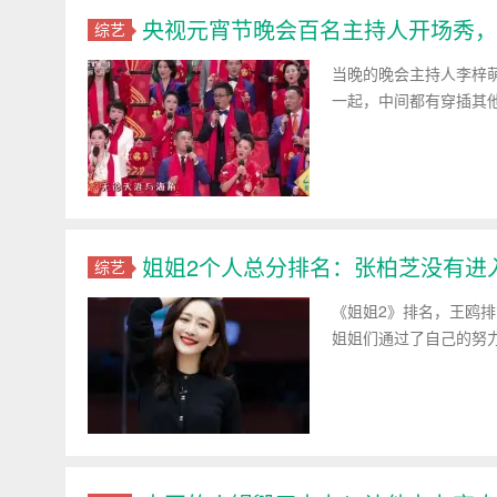
央视元宵节晚会百名主持人开场秀，
综艺
当晚的晚会主持人李梓
一起，中间都有穿插其
姐姐2个人总分排名：张柏芝没有进
综艺
《姐姐2》排名，王鸥
姐姐们通过了自己的努