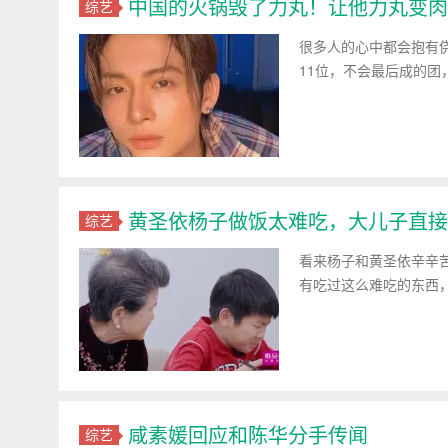
中国的火锅毁了力丸！让他力丸变肉
综艺
很多人的心中都会抱有
11位，不会最后成的团
黄圣依杨子做饭太难吃，大儿子直接
综艺
看来杨子和黄圣依辛辛
有吃过这么难吃的东西，
咸素媛回应和陈华分手传闻
综艺