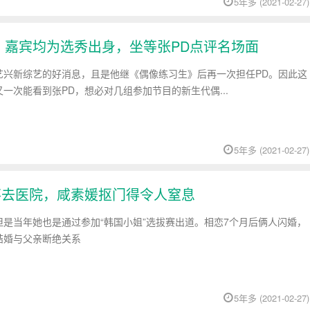
5年多 (2021-02-27)
，嘉宾均为选秀出身，坐等张PD点评名场面
艺兴新综艺的好消息，且是他继《偶像练习生》后再一次担任PD。因此这
一次能看到张PD，想必对几组参加节目的新生代偶...
5年多 (2021-02-27)
不去医院，咸素媛抠门得令人窒息
是当年她也是通过参加“韩国小姐”选拔赛出道。相恋7个月后俩人闪婚，
结婚与父亲断绝关系
5年多 (2021-02-27)