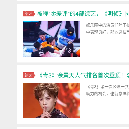
被称“零差评”的4部综艺，《明侦
综艺
娱乐圈中的演员们除了
中表现良好，那么这档
《青3》余景天人气排名首次登顶！李
综艺
《青3》第一次公演一共
助力的机会，也就意味着