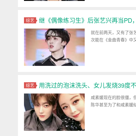
继《偶像练习生》后张艺兴再当PD
综艺
就在前两天，又有了张
次能在《金曲青春》中又
用洗过的泡沫洗头、女儿发烧39度
综艺
咸素媛现在的脸很僵，但
陈华甚至为了和咸素媛