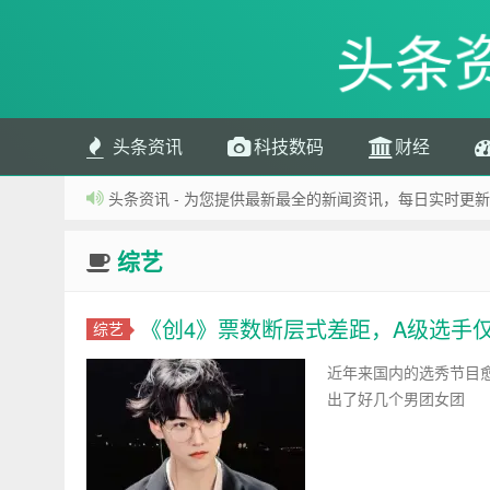
头条
头条资讯
科技数码
财经
头条资讯 - 为您提供最新最全的新闻资讯，每日实时更新
综艺
《创4》票数断层式差距，A级选手
综艺
近年来国内的选秀节目
出了好几个男团女团