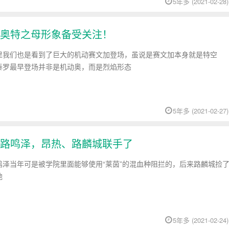
5年多 (2021-02-28)
奥特之母形象备受关注！
里我们也是看到了巨大的机动赛文加登场，虽说是赛文加本身就是特空
泰罗最早登场并非是机动奥，而是烈焰形态
5年多 (2021-02-27)
路鸣泽，昂热、路麟城联手了
鸣泽当年可是被学院里面能够使用“莱茵”的混血种阻拦的，后来路麟城捡
他
5年多 (2021-02-24)