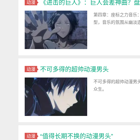
《进击的巨人》：巨人会差神曲？盘
动漫
第四章：座标之力音乐：
型，音乐的氛围从幽淡逐
不可多得的超帅动漫男头
动漫
不可多得的超帅动漫男
众生。
“值得长期不换的动漫男头”
动漫