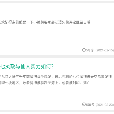
喜欢记得点赞鼓励一下小编想要哪部动漫头像评论区留言哦
5年多 (2021-02-15)
七执政与仙人实力如何？
提瓦特大陆三千年前魔神战争爆发，最后胜利的七位魔神被天空岛颁发神
管理七块地区，败者魔神被驱赶至海上，或者被封印、死亡
5年多 (2021-02-23)