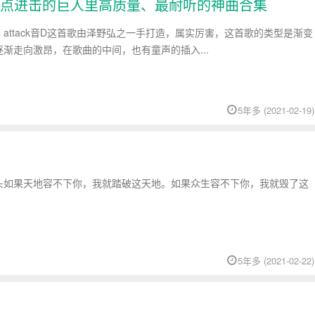
点进击的巨人里高质量、最耐听的神曲合集
attack音D这首歌由泽野弘之一手打造，属实厉害，这首歌的类型是渐变
渐走向激昂，在歌曲的中间，也有童声的插入...
5年多 (2021-02-19)
头如果天地容不下你，我就踏破这天地。如果众生容不下你，我就毁了这
5年多 (2021-02-22)