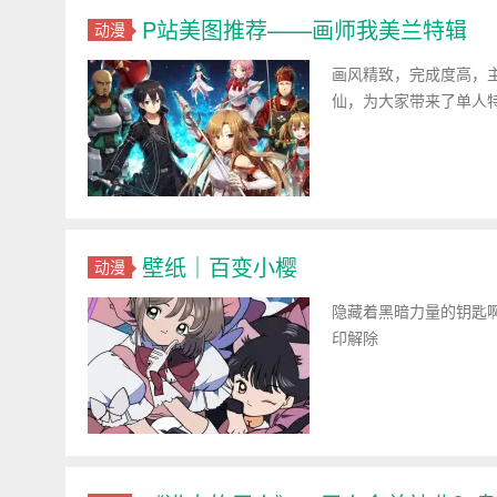
P站美图推荐——画师我美兰特辑
动漫
画风精致，完成度高，主
仙，为大家带来了单人
壁纸｜百变小樱
动漫
隐藏着黑暗力量的钥匙
印解除