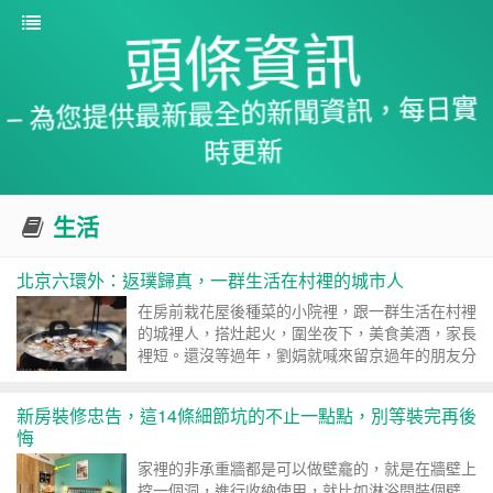
頭條資訊
– 為您提供最新最全的新聞資訊，每日實
時更新
生活
北京六環外：返璞歸真，一群生活在村裡的城市人
在房前栽花屋後種菜的小院裡，跟一群生活在村裡
的城裡人，搭灶起火，圍坐夜下，美食美酒，家長
裡短。還沒等過年，劉娟就喊來留京過年的朋友分
享羊肉湯，配上剛薰好的...
新房裝修忠告，這14條細節坑的不止一點點，別等裝完再後
悔
家裡的非承重牆都是可以做壁龕的，就是在牆壁上
挖一個洞，進行收納使用，就比如淋浴間裝個壁