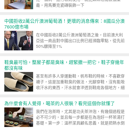
龕，用馬賽克瓷磚裝飾一下
中國拒收2萬公斤澳洲葡萄酒！更壞的消息傳來：8國瓜分澳
7600億市場
在中國拒收2萬公斤澳洲葡萄酒之後，目前澳大利
亞這一商品對中國出口比例已經瀕臨零點，從先前
50%驟降至1%
鞋臭最可怕，整屋子都是臭味，趕緊撒一把它，鞋子穿幾年
都沒有味
甚至有許多人穿運動鞋，帆布鞋的時候，不喜歡穿
襪子，這是加重鞋臭的做法，光腳穿鞋，沒有能吸
收汗水的東西，汗水就會滲透到鞋底各個地方，細
菌滋生與鞋底，引發鞋臭...
為什麼會有人覺得，喝茶的人很裝？看完這個你就懂了
我們在泡茶時，尤其是功夫茶沖泡，有幾個過程是
必不可少的，並且每一步都是在為泡好一杯茶湯打
基礎。第一步：溫杯潔具顧名思義，就是把熱水倒
到茶具裡，一是再次清潔...