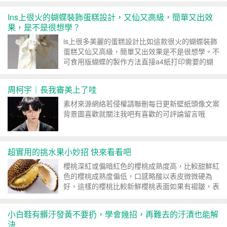
Ins上很火的蝴蝶裝飾蛋糕設計，又仙又高級，簡單又出效
果，是不是很想學？
is上很多美麗的蛋糕設計比如這款很火的蝴蝶裝飾
蛋糕又仙又高級，簡單又出效果是不是很想學。不
可食用版蝴蝶的製作方法直接a4紙打印需要的蝴
蝶樣式，然後剪下來對...
周柯宇｜長我審美上了哇
素材來源網絡若侵權請聯刪每日更新壁紙頭像文案
背景圖喜歡就關注我吧有喜歡的可評論留言哦
超實用的挑水果小妙招 快來看看吧
櫻桃深紅或偏暗紅色的櫻桃成熟度高，比較甜鮮紅
色的櫻桃成熟度偏低，口感略酸以表皮微微硬為
好，這樣的櫻桃比較新鮮櫻桃表面如果有褶皺，表
示櫻桃存放的時間過久，不...
小白鞋有髒汙發黃不要扔，學會幾招，再難去的汙漬也能解
決