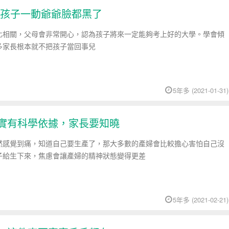
孩子一動爺爺臉都黑了
化相關，父母會非常開心，認為孩子將來一定能夠考上好的大學。學會傾
多家長根本就不把孩子當回事兒
5年多 (2021-01-31)
其實有科學依據，家長要知曉
然感覺到痛，知道自己要生產了，那大多數的產婦會比較擔心害怕自己沒
子給生下來，焦慮會讓產婦的精神狀態變得更差
5年多 (2021-02-21)