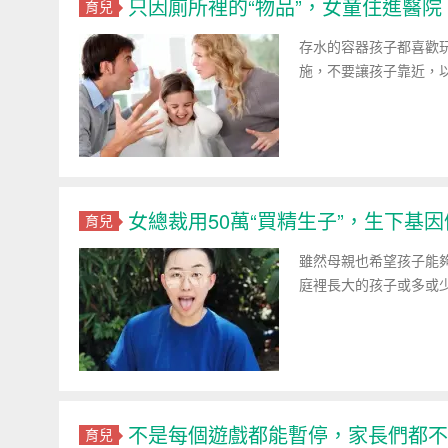
只因廁所裡的“物品”，女童住進醫
育兒
存水的容器孩子都喜歡
施，不要讓孩子靠近，以
女總裁用50萬“買精生子”，生下基
育兒
雖然母親也希望孩子能
庭裡長大的孩子或多或少
不是每個遊戲都能暫停，家長們都不
育兒