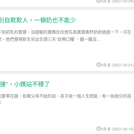
5年多 (2021-02-26)
媽別自欺欺人，一頓奶也不能少
不到初乳的寶寶，沒經驗的寶媽往往想先為寶寶衝杯奶粉過度一下，可在
，他們覺得新生兒出生頭三天“自帶口糧”，餓一餓沒...
5年多 (2021-02-21)
變速”，小姨站不穩了
索要零花錢，如果父母不給的話，孩子就一個人生悶氣，有一些過分的孩
手
5年多 (2021-02-15)