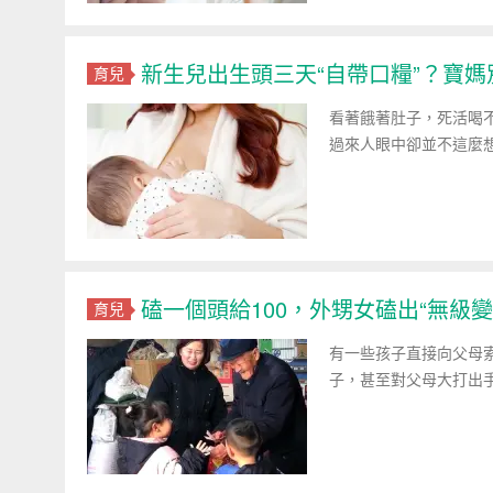
新生兒出生頭三天“自帶口糧”？寶
育兒
看著餓著肚子，死活喝
過來人眼中卻並不這麼想
磕一個頭給100，外甥女磕出“無級
育兒
有一些孩子直接向父母
子，甚至對父母大打出