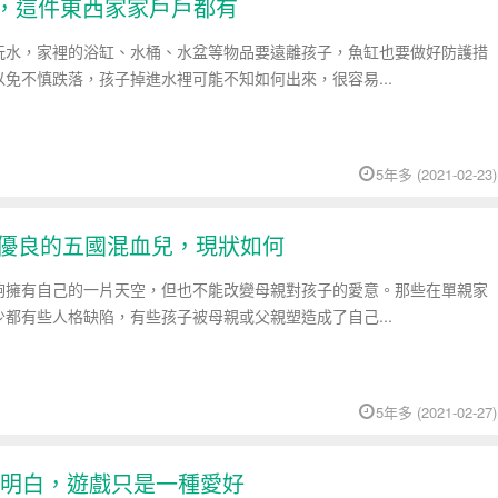
院，這件東西家家戶戶都有
玩水，家裡的浴缸、水桶、水盆等物品要遠離孩子，魚缸也要做好防護措
免不慎跌落，孩子掉進水裡可能不知如何出來，很容易...
5年多 (2021-02-23)
因優良的五國混血兒，現狀如何
夠擁有自己的一片天空，但也不能改變母親對孩子的愛意。那些在單親家
都有些人格缺陷，有些孩子被母親或父親塑造成了自己...
5年多 (2021-02-27)
明白，遊戲只是一種愛好