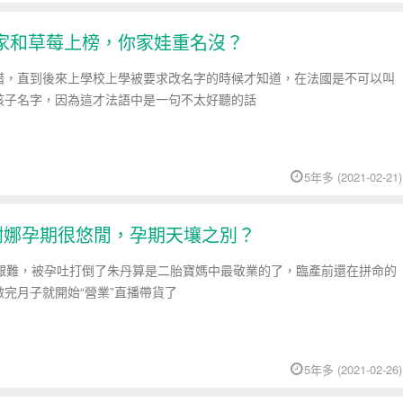
家和草莓上榜，你家娃重名沒？
措，直到後來上學校上學被要求改名字的時候才知道，在法國是不可以叫
孩子名字，因為這才法語中是一句不太好聽的話
5年多 (2021-02-21)
歲謝娜孕期很悠閒，孕期天壤之別？
太艱難，被孕吐打倒了朱丹算是二胎寶媽中最敬業的了，臨產前還在拼命的
完月子就開始“營業”直播帶貨了
5年多 (2021-02-26)