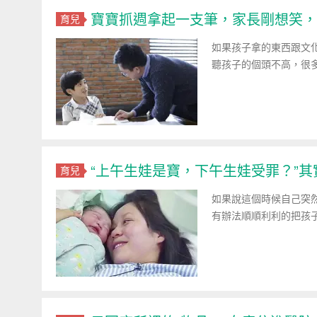
寶寶抓週拿起一支筆，家長剛想笑，
育兒
如果孩子拿的東西跟文
聽孩子的個頭不高，很
“上午生娃是寶，下午生娃受罪？”
育兒
如果說這個時候自己突
有辦法順順利利的把孩