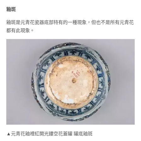
釉斑
釉斑是元青花瓷器底部特有的一種現象，但也不是所有元青花
都有此現象。
▲元青花釉裡紅開光鏤空花蓋罐 罐底釉斑