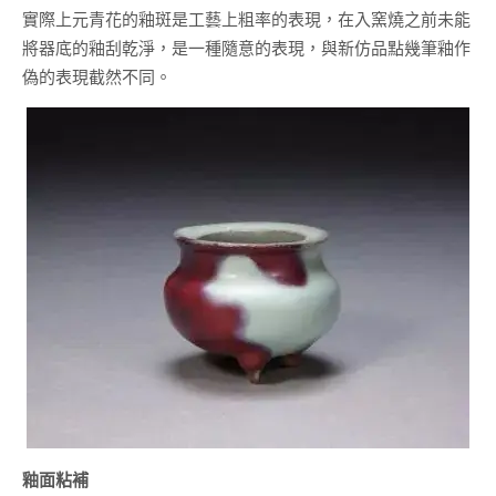
實際上元青花的釉斑是工藝上粗率的表現，在入窯燒之前未能
將器底的釉刮乾淨，是一種隨意的表現，與新仿品點幾筆釉作
偽的表現截然不同。
釉面粘補