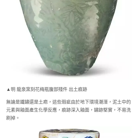
▲明 龍泉窯刻花梅瓶腹部殘件 出土痕跡
無論是鐵鏽還是土疤，這些瑕疵由於地下環境潮溼，泥土中的
元素與釉面產生化學反應，痕跡深入釉面，鏽跡堅實，不易洗
刷掉。