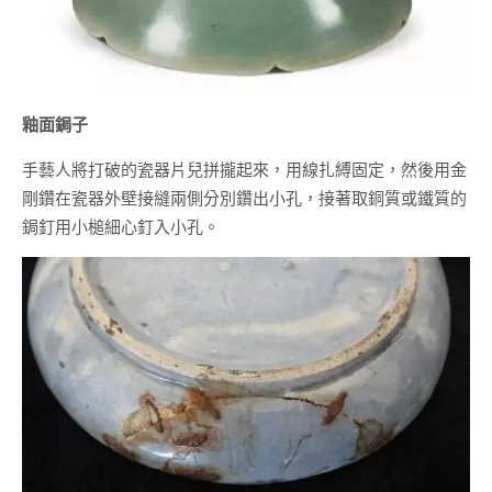
釉面鋦子
手藝人將打破的瓷器片兒拼攏起來，用線扎縛固定，然後用金
剛鑽在瓷器外壁接縫兩側分別鑽出小孔，接著取銅質或鐵質的
鋦釘用小槌細心釘入小孔。