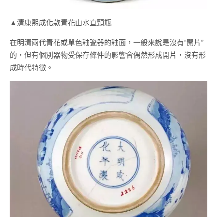
▲清康熙成化款青花山水直頸瓶
在明清兩代青花或單色釉瓷器的釉面，一般來說是沒有“開片”
的，但有個別器物受保存條件的影響會偶然形成開片，沒有形
成時代特徵。