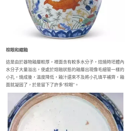
棕眼和縮釉
這是由於器物釉層較厚，裡面含有較多水分子，焙燒時坯體內
水分子大量溢出，使處於熔融狀態的釉層出現像毛細管一樣的
小孔，燒成後，溫度降低，釉汁還來不及將小孔填平補齊，釉
面就凝固了，於是留下了許多“棕眼”。