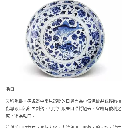
毛口
又稱毛邊。老瓷器中常見器物的口邊因為小氣泡破裂或輕微損
傷導致口沿釉面剝落，用手指順著口沿捋過去，會略有稜刺之
感，稱為毛口。
這種毛口現象在元青花大盤、大罐和清康熙盤、碗、瓶、罐中