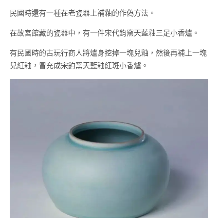
民國時還有一種在老瓷器上補釉的作偽方法。
在故宮館藏的瓷器中，有一件宋代鈞窯天藍釉三足小香爐。
有民國時的古玩行商人將爐身挖掉一塊兒釉，然後再補上一塊
兒紅釉，冒充成宋鈞窯天藍釉紅斑小香爐。