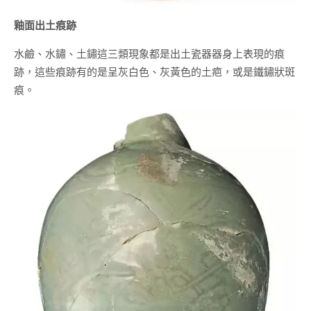
釉面出土痕跡
水鹼、水鏽、土鏽這三類現象都是出土瓷器器身上表現的痕
跡，這些痕跡有的是呈灰白色、灰黃色的土疤，或是鐵鏽狀斑
痕。