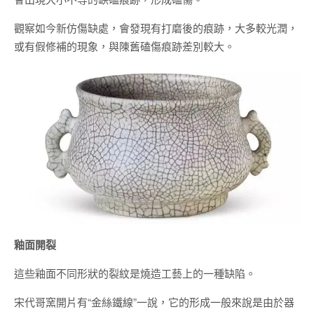
觀察如今新仿傷缺處，會發現有打磨後的痕跡，大多較光潤，
或有假修補的現象，與陳舊磕傷痕跡差別較大。
釉面開裂
這些釉面不同形狀的裂紋是燒造工藝上的一種缺陷。
宋代哥窯開片有“金絲鐵線”一說，它的形成一般來說是由於器