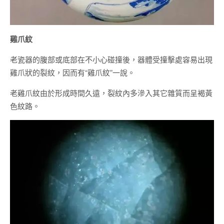
雞爪紋
老瓷器的腹部或底部在不小心碰撞後，器體受撞擊處容易出現
雞爪狀的裂紋，因而有“雞爪紋”一說。
老雞爪紋由於形成時間久遠，裂紋內多滲入其它雜質而呈褐黃
色紋路。