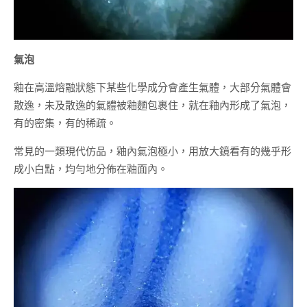
氣泡
釉在高溫熔融狀態下某些化學成分會產生氣體，大部分氣體會
散逸，未及散逸的氣體被釉麵包裹住，就在釉內形成了氣泡，
有的密集，有的稀疏。
常見的一類現代仿品，釉內氣泡極小，用放大鏡看有的幾乎形
成小白點，均勻地分佈在釉面內。