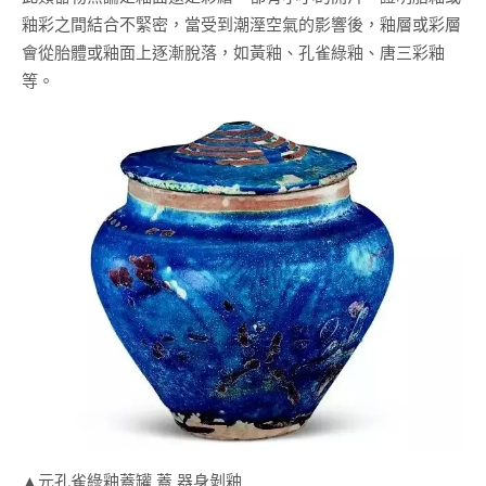
釉彩之間結合不緊密，當受到潮溼空氣的影響後，釉層或彩層
會從胎體或釉面上逐漸脫落，如黃釉、孔雀綠釉、唐三彩釉
等。
▲元孔雀綠釉蓋罐 蓋 器身剝釉