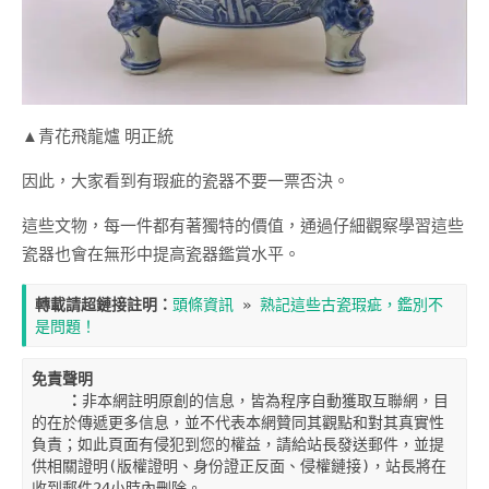
▲青花飛龍爐 明正統
因此，大家看到有瑕疵的瓷器不要一票否決。
這些文物，每一件都有著獨特的價值，通過仔細觀察學習這些
瓷器也會在無形中提高瓷器鑑賞水平。
轉載請超鏈接註明：
頭條資訊
 » 
熟記這些古瓷瑕疵，鑑別不
是問題！
免責聲明

    ：
非本網註明原創的信息，皆為程序自動獲取互聯網，目
的在於傳遞更多信息，並不代表本網贊同其觀點和對其真實性
負責；如此頁面有侵犯到您的權益，請給站長發送郵件，並提
供相關證明(版權證明、身份證正反面、侵權鏈接)，站長將在
收到郵件24小時內刪除。