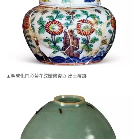
▲明成化鬥彩菊花紋罐修復器 出土痕跡