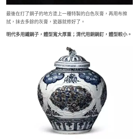
最後在打了鋦子的地方塗上一種特製的白色灰膏，再用布擦
拭，抹去多餘的灰膏，瓷器就修好了。
明代多用鐵鋦子，體型寬大厚重；清代用銅鋦釘，體型較小。