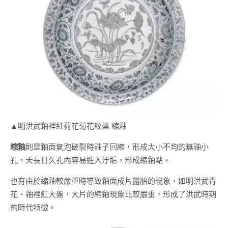
▲明洪武釉裡紅荷花菊花紋盤 縮釉
縮釉
則是釉面氣泡破裂時釉子回縮，形成大小不均的無釉小
孔，天長日久孔內容易進入汙垢，形成縮釉點。
也有由於縮釉較嚴重時導致釉面成片露胎的現象，如明洪武青
花、釉裡紅大盤，大片的縮釉現象比較嚴重，形成了洪武時期
的時代特徵。