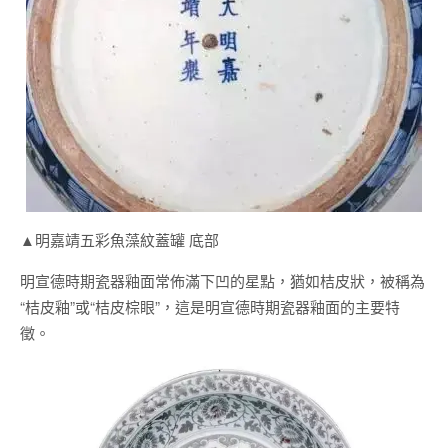
▲明嘉靖五彩魚藻紋蓋罐 底部
明宣德時期瓷器釉面常佈滿下凹的星點，猶如桔皮狀，被稱為
“桔皮釉”或“桔皮棕眼”，這是明宣德時期瓷器釉面的主要特
徵。