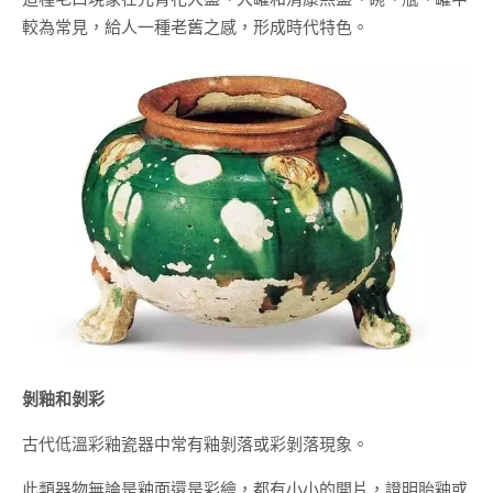
較為常見，給人一種老舊之感，形成時代特色。
剝釉和剝彩
古代低溫彩釉瓷器中常有釉剝落或彩剝落現象。
此類器物無論是釉面還是彩繪，都有小小的開片，證明胎釉或