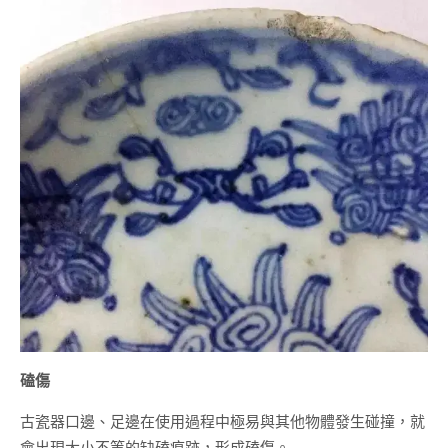
磕傷
古瓷器口邊、足邊在使用過程中極易與其他物體發生碰撞，就
會出現大小不等的缺磕痕跡，形成磕傷。