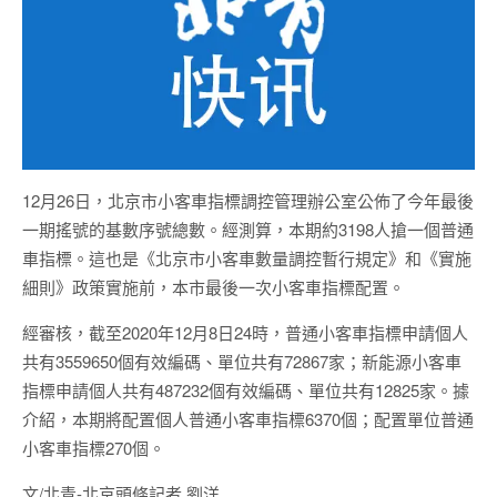
12月26日，北京市小客車指標調控管理辦公室公佈了今年最後
一期搖號的基數序號總數。經測算，本期約3198人搶一個普通
車指標。這也是《北京市小客車數量調控暫行規定》和《實施
細則》政策實施前，本市最後一次小客車指標配置。
經審核，截至2020年12月8日24時，普通小客車指標申請個人
共有3559650個有效編碼、單位共有72867家；新能源小客車
指標申請個人共有487232個有效編碼、單位共有12825家。據
介紹，本期將配置個人普通小客車指標6370個；配置單位普通
小客車指標270個。
文/北青-北京頭條記者 劉洋