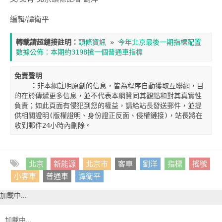
編輯/譚衛平
轉載請超鏈接註明：
頭條資訊
 » 
今年北京最後一期指標配置
數據公佈：本期約3198搶一個普通車指標
免責聲明

    ：
非本網註明原創的信息，皆為程序自動獲取互聯網，目
的在於傳遞更多信息，並不代表本網贊同其觀點和對其真實性
負責；如此頁面有侵犯到您的權益，請給站長發送郵件，並提
供相關證明(版權證明、身份證正反面、侵權鏈接)，站長將在
收到郵件24小時內刪除。
北京
新能源
北京市
客車
劉洋
指標
搖號
小客車
普通車
譚衛平
加載中...
加載中...