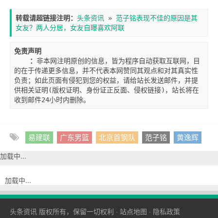
转载请超链接注明：
头条资讯
 » 
范子铭表现不佳的原因是其
女友？两人分居，女友自曝喜欢阿联
免责声明

    ：
非本网注明原创的信息，皆为程序自动获取互联网，目
的在于传递更多信息，并不代表本网赞同其观点和对其真实性
负责；如此页面有侵犯到您的权益，请给站长发送邮件，并提
供相关证明(版权证明、身份证正反面、侵权链接)，站长将在
收到邮件24小时内删除。
易建联
广东男篮
北京首钢队
范子铭
黄逸辉
加载中...
加载中...
头条资讯
版权所有，保留一切权利 ·
站点地图
·
隐私政策