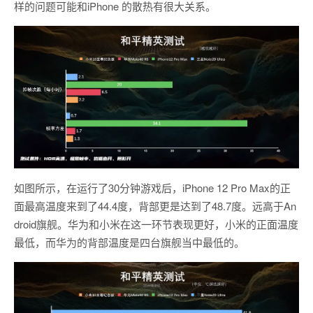
样的问题可能和iPhone 的散热有很大关系。
如图所示，在运行了30分钟游戏后，iPhone 12 Pro Max的正
面最高温度来到了44.4度，背部更是达到了48.7度。远高于An
droid旗舰。华为和小米在这一环节表现更好，小米的正面温度
最低，而华为的背部温度是四台旗舰当中最低的。