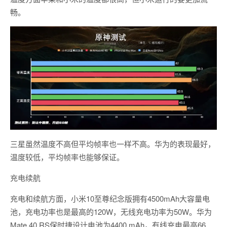
畅。
三星虽然温度不高但平均帧率也一样不高。华为的表现最好，
温度较低，平均帧率也能够保证。
充电续航
充电和续航方面，小米10至尊纪念版拥有4500mAh大容量电
池，充电功率也是最高的120W，无线充电功率为50W。华为
Mate 40 RS保时捷设计电池为4400 mAh，有线充电最高66