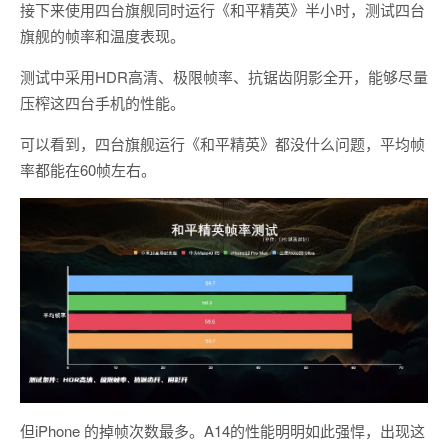
接下来使用四台旗舰同时运行《和平精英》半小时，测试四台
旗舰的帧率和温度表现。
测试中采用HDR高清、极限帧率、抗锯齿阴影全开，能够尽量
压榨这四台手机的性能。
可以看到，四台旗舰运行《和平精英》都没什么问题，平均帧
率都能在60帧左右。
但iPhone 的掉帧次数最多。A14的性能明明如此强悍，出现这