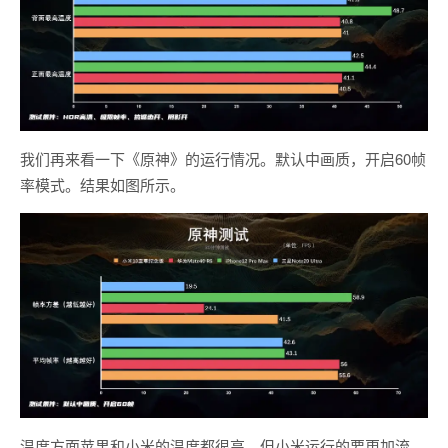
我们再来看一下《原神》的运行情况。默认中画质，开启60帧
率模式。结果如图所示。
温度方面苹果和小米的温度都很高，但小米运行的要更加流