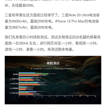
W，无线最高50W。
三星和苹果在这方面就比较保守了。三星Note 20 Ultra电池容
量为4500mAh，最高25W充电。iPhone 12 Pro Max的电池容
量为3687mAh，最高20W充电。
我们先来看四小时续航测试。测试全程保证四台机器的屏幕亮
度统一在350nit 左右，进行网页浏览一小时、看视频一小时、
游戏一小时、录像一小时。来测试剩余电量。