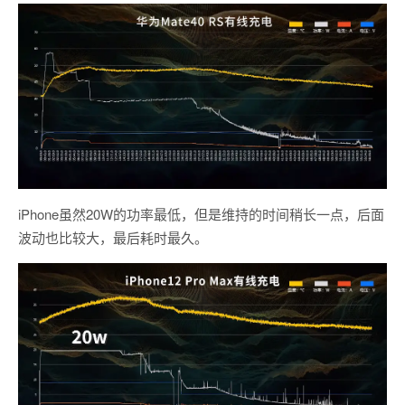
iPhone虽然20W的功率最低，但是维持的时间稍长一点，后面
波动也比较大，最后耗时最久。