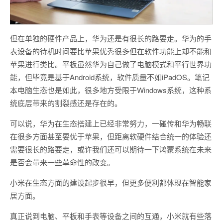
但在单独的硬件产品上，华为还是有很长的路要走。华为的手
表设备的待机时间要比苹果优秀很多但在软件功能上却不能和
苹果进行类比。平板虽然华为自己做了电脑模式和平行世界功
能，但毕竟是基于Android系统，软件质量不如iPadOS。笔记
本电脑生态也是如此，很多地方受限于Windows系统，这种系
统底层带来的割裂感还是存在的。
可以说，华为在生态搭建上已经非常努力，一碰传和华为畅联
在很多方面甚至要优于苹果，但距离软硬件结合统一的体验还
需要很长的路要走，或许我们还可以期待一下鸿蒙系统在未来
是否会带来一些革命性的改变。
小米在生态方面的建设起步很早，但更多便利都体现在智能家
居方面。
真正说到电脑、平板和手表等设备之间的互通，小米就有些落