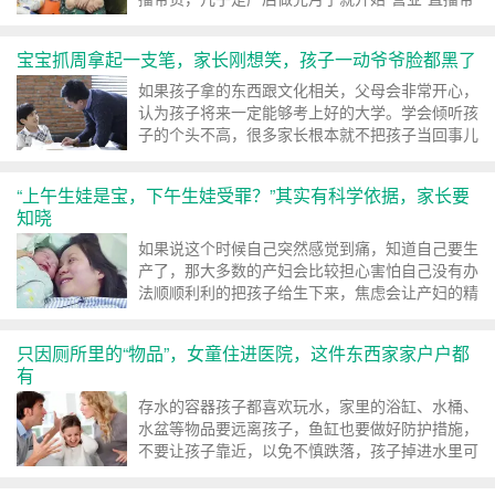
货了
宝宝抓周拿起一支笔，家长刚想笑，孩子一动爷爷脸都黑了
如果孩子拿的东西跟文化相关，父母会非常开心，
认为孩子将来一定能够考上好的大学。学会倾听孩
子的个头不高，很多家长根本就不把孩子当回事儿
“上午生娃是宝，下午生娃受罪？”其实有科学依据，家长要
知晓
如果说这个时候自己突然感觉到痛，知道自己要生
产了，那大多数的产妇会比较担心害怕自己没有办
法顺顺利利的把孩子给生下来，焦虑会让产妇的精
神状态变得更差
只因厕所里的“物品”，女童住进医院，这件东西家家户户都
有
存水的容器孩子都喜欢玩水，家里的浴缸、水桶、
水盆等物品要远离孩子，鱼缸也要做好防护措施，
不要让孩子靠近，以免不慎跌落，孩子掉进水里可
能不知如何出来，很容易...