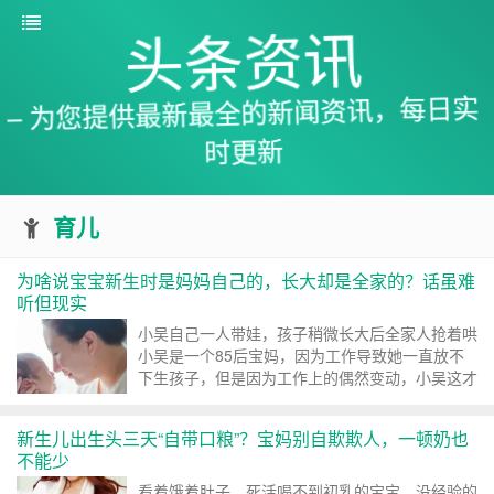
头条资讯
– 为您提供最新最全的新闻资讯，每日实
时更新
育儿
为啥说宝宝新生时是妈妈自己的，长大却是全家的？话虽难
听但现实
小吴自己一人带娃，孩子稍微长大后全家人抢着哄
小吴是一个85后宝妈，因为工作导致她一直放不
下生孩子，但是因为工作上的偶然变动，小吴这才
下定决心要生孩子
新生儿出生头三天“自带口粮”？宝妈别自欺欺人，一顿奶也
不能少
看着饿着肚子，死活喝不到初乳的宝宝，没经验的