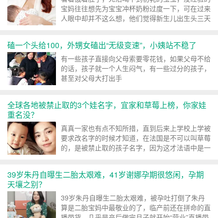
宝妈往往想先为宝宝冲杯奶粉过度一下，可在过来
人眼中却并不这么想，他们觉得新生儿出生头三天
“自带口粮”，饿一饿没...
磕一个头给100，外甥女磕出“无级变速”，小姨站不稳了
有一些孩子直接向父母索要零花钱，如果父母不给
的话，孩子就一个人生闷气，有一些过分的孩子，
甚至对父母大打出手
全球各地被禁止取的3个娃名字，宜家和草莓上榜，你家娃
重名没？
真真一家也有点不知所措，直到后来上学校上学被
要求改名字的时候才知道，在法国是不可以叫草莓
的，是被禁止取的孩子名字，因为这才法语中是一
句不太好听的话
39岁朱丹自曝生二胎太艰难，41岁谢娜孕期很悠闲，孕期
天壤之别？
39岁朱丹自曝生二胎太艰难，被孕吐打倒了朱丹
算是二胎宝妈中最敬业的了，临产前还在拼命的直
播带货，几乎是产后做完月子就开始“营业”直播带