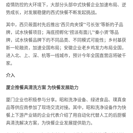
疫情防控的大环境下，大部分头部中式快餐企业加速布局、逆
势成长，对发展稳健的西式快餐不断发起挑战。
其中，西贝莜面村先后推出“西贝肉夹馍”“弓长张”等新的子品
牌，试水快餐项目；海底捞孵化“捞派有面儿”“秦小贤”等品
牌，试水快餐品牌下的不同品类、不同模式可能性；乡村基获
新一轮融资，加速全国布局；安徽企业老乡鸡发力布局全国，
进入北、上、深、杭等一线城市，预计今年全国直营店将破千
家。
介入
厦企推餐具清洗方案 为快餐发展助力
厦门企业也积极参与分享。昭和洗净设备、绿进食品、璞真食
品等供应商参加了现场交流对接。其中，昭和洗净设备作为快
餐上下游产业链的企业代表介绍了用自动化代替人工的后厨餐
具清洗解决方案，为快餐企业发展提供助力。