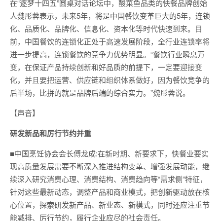
在“逐梦十四五”圆桌对话论坛中，酸菜鱼品类的快餐品牌创始
人魏彤蓉表示，未来5年，将是中国餐饮变革巨大的5年，连锁
化、品质化、品牌化、信息化、资本化等时代快速到来。目
前，中国餐饮的连锁化正处于高速发展阶段，全行业连锁率将
进一步提高，连锁餐饮的竞争力优势明显。“餐饮行业瞬息万
变，在保证产品持续创新和好品质的前提下，一定要迎接变
化，并且要把运营、供应链和组织体系做好，因为餐饮竞争的
后半场，比拼的就是品牌后端的综合实力。”魏彤蓉说。
【声音】
研发新品和厉行节约并重
■中国烹饪协会会长傅龙成:在新时期、新要求下，快餐业要实
现高质量发展需要不断深入推进结构变革、增强发展动能，继
续深入研究消费心理、消费结构、消费趋向等“需求侧”特征，
针对这些最新动态，调整产品和商业模式，把创新驱动放在核
心位置，探索研发新产品、新业态、新模式，同时还应注重节
能减排、厉行节约，履行企业应尽的社会责任。