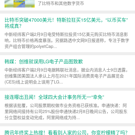
了比特币和其他数字货币
比特币突破47000美元！特斯拉狂买15亿美元，“以币买车”
将成真？
中新经纬客户端2月9日电受特斯拉投资15亿美元购买比特币消息影
响，比特币价格再度暴涨。另据路透中文网9日报道称，专注于数字
资产组合管理的polyetCap...
韩媒：创维就误用LG电子产品图致歉
中新经纬客户端2月9日电据韩联社消息，据业内消息人士9日透露，
创维集团美国法人承认上月在2021年国际消费类电子产品展览会
(CES)线上说明会上误用了LG...
接连曝出丑闻！全球四大会计事务所无一“幸免”
根据该批覆，公司股票期权做市业务资格已获核准。申通快递：阿
里网络间接持有公司25%股份申通快递2月8日晚间公告，公司股东
分立暨权益变动完成，阿里网络成为持...
腾讯年终奖上热搜！看看别人家的公司，你变柠檬精了吗？