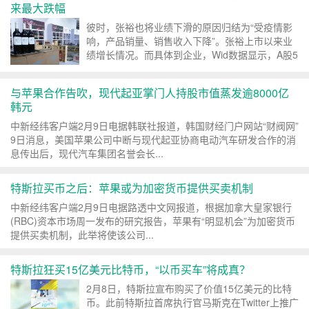
来最大跌幅
彼时，张裕也将业绩下滑的原因归结为“受疫情影
响，产品销量、销售收入下降”。张裕上市以来业
绩增长情况。而具体到企业，Wid数据显示，A股5
家葡萄酒上市公司，...
与苹果合作告吹，现代起亚掌门人持股市值蒸发逾8000亿
韩元
中新经纬客户端2月9日电据韩联社报道，韩国财经门户网站“财阀网”
9日消息，美国苹果公司中断与现代起亚协商电动汽车研发合作的消
息传出后，现代汽车集团名誉会长...
特斯拉买币之后：苹果或为加密货币提供买卖机制
中新经纬客户端2月9日电据路透中文网报道，根据加拿大皇家银行
(RBC)资本市场周一发布的研究报告，苹果有“明显机会”为加密货币
提供买卖机制，此举将使该公司...
特斯拉狂买15亿美元比特币，“以币买车”将成真？
2月8日，特斯拉宣布购买了价值15亿美元的比特
币。此前特斯拉首席执行官马斯克在Twitter上推广