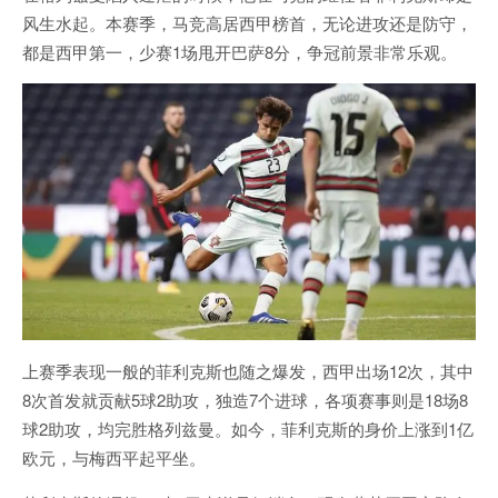
风生水起。本赛季，马竞高居西甲榜首，无论进攻还是防守，
都是西甲第一，少赛1场甩开巴萨8分，争冠前景非常乐观。
上赛季表现一般的菲利克斯也随之爆发，西甲出场12次，其中
8次首发就贡献5球2助攻，独造7个进球，各项赛事则是18场8
球2助攻，均完胜格列兹曼。如今，菲利克斯的身价上涨到1亿
欧元，与梅西平起平坐。