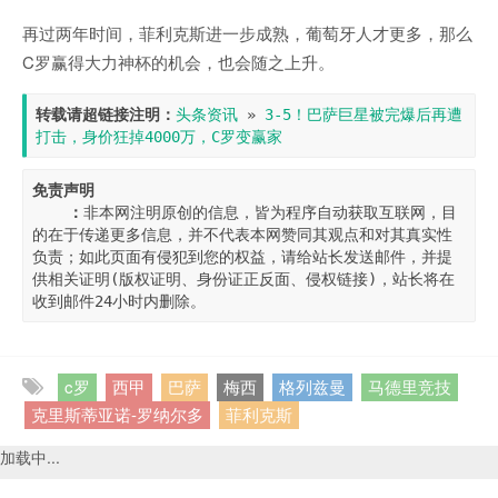
再过两年时间，菲利克斯进一步成熟，葡萄牙人才更多，那么
C罗赢得大力神杯的机会，也会随之上升。
转载请超链接注明：
头条资讯
 » 
3-5！巴萨巨星被完爆后再遭
打击，身价狂掉4000万，C罗变赢家
免责声明

    ：
非本网注明原创的信息，皆为程序自动获取互联网，目
的在于传递更多信息，并不代表本网赞同其观点和对其真实性
负责；如此页面有侵犯到您的权益，请给站长发送邮件，并提
供相关证明(版权证明、身份证正反面、侵权链接)，站长将在
收到邮件24小时内删除。
c罗
西甲
巴萨
梅西
格列兹曼
马德里竞技
克里斯蒂亚诺-罗纳尔多
菲利克斯
加载中...