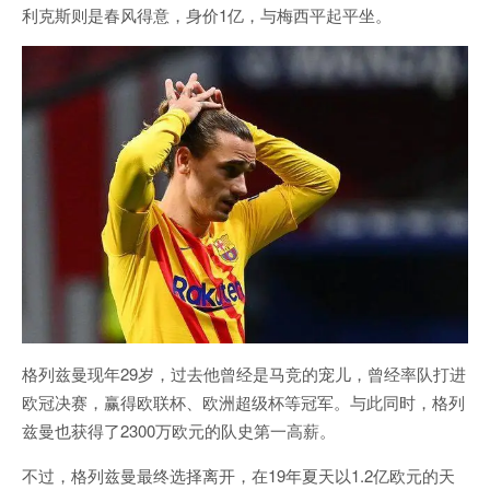
利克斯则是春风得意，身价1亿，与梅西平起平坐。
格列兹曼现年29岁，过去他曾经是马竞的宠儿，曾经率队打进
欧冠决赛，赢得欧联杯、欧洲超级杯等冠军。与此同时，格列
兹曼也获得了2300万欧元的队史第一高薪。
不过，格列兹曼最终选择离开，在19年夏天以1.2亿欧元的天