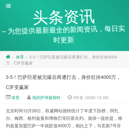
头条资讯
– 为您提供最新最全的新闻资讯，每日实
时更新
体育
3-5！巴萨巨星被完爆后再遭打击，身价狂掉4000
>
>
万，C罗变赢家
3-5！巴萨巨星被完爆后再遭打击，身价狂掉4000万，
C罗变赢家
体育
我的护球最独特
5年多 (2020-12-26)
北京时间12月26日，权威网站德转统计了年度下跌榜，阿扎
尔、梅西、格列兹曼和博格巴等巨星在列。值得一提的是，格
列兹曼加盟巴萨一年就贬值4000万，相比之下，马竞新7号菲