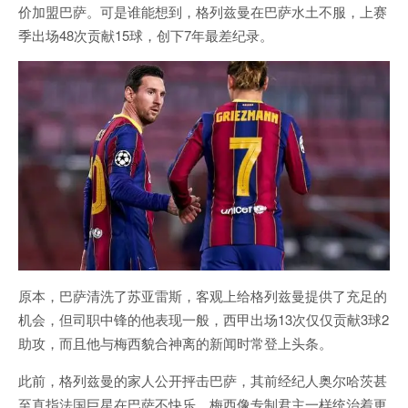
价加盟巴萨。可是谁能想到，格列兹曼在巴萨水土不服，上赛
季出场48次贡献15球，创下7年最差纪录。
原本，巴萨清洗了苏亚雷斯，客观上给格列兹曼提供了充足的
机会，但司职中锋的他表现一般，西甲出场13次仅仅贡献3球2
助攻，而且他与梅西貌合神离的新闻时常登上头条。
此前，格列兹曼的家人公开抨击巴萨，其前经纪人奥尔哈茨甚
至直指法国巨星在巴萨不快乐，梅西像专制君主一样统治着更