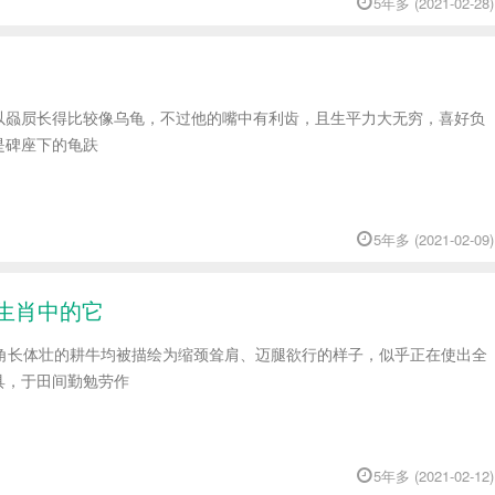
5年多 (2021-02-28)
以赑屃长得比较像乌龟，不过他的嘴中有利齿，且生平力大无穷，喜好负
是碑座下的龟趺
5年多 (2021-02-09)
生肖中的它
幅中，角长体壮的耕牛均被描绘为缩颈耸肩、迈腿欲行的样子，似乎正在使出全
具，于田间勤勉劳作
5年多 (2021-02-12)