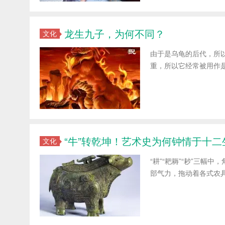
龙生九子，为何不同？
文化
由于是乌龟的后代，所
重，所以它经常被用作
“牛”转乾坤！艺术史为何钟情于十二
文化
“耕”“耙耨”“耖”三
部气力，拖动着各式农