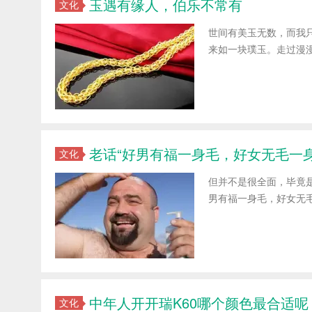
玉遇有缘人，伯乐不常有
文化
世间有美玉无数，而我
来如一块璞玉。走过漫漫
老话“好男有福一身毛，好女无毛一
文化
但并不是很全面，毕竟
男有福一身毛，好女无毛
中年人开开瑞K60哪个颜色最合适呢
文化