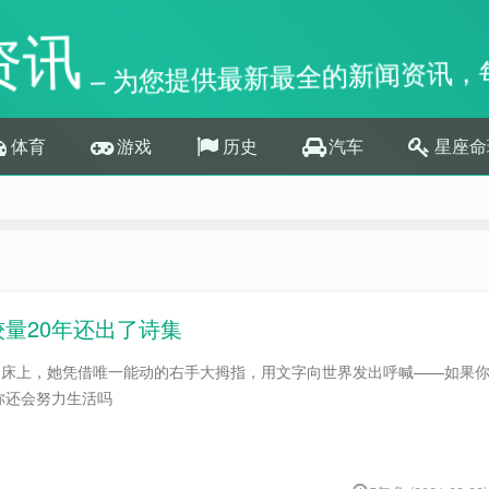
资讯
– 为您提供最新最全的新闻资讯，
体育
游戏
历史
汽车
星座命
较量20年还出了诗集
米的床上，她凭借唯一能动的右手大拇指，用文字向世界发出呼喊——如果
你还会努力生活吗