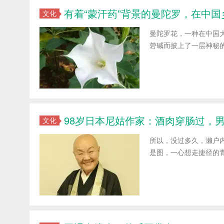
有着“蒙汗药”背景的曼陀罗，在中
文化
曼陀罗花，一种在中国
菪碱而披上了一层神秘
98岁日本尼姑作家：酒肉穿肠过，
文化
所以，没过多久，濑户
是图，一心想走捷径的