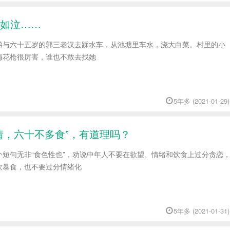
如泣……
弟与六十五岁的郭三老汉去踩水车，从池塘里车水，浇大白菜。村里的小
梅花枪很厉害，谁也不敢去找她
5年多 (2021-01-29)
情，六十不多食”，有道理吗？
个短句无非“食色性也”，劝说中年人不要在欲望、情绪和饮食上过分贪恋
饮暴食，也不要过分情绪化
5年多 (2021-01-31)