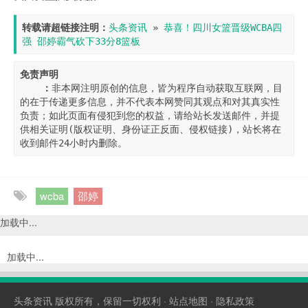
转载请超链接注明：
头条资讯
 » 
恭喜！四川女篮晋级WCBA四
强 邵婷霸气砍下33分8篮板
免责声明

    ：
非本网注明原创的信息，皆为程序自动获取互联网，目
的在于传递更多信息，并不代表本网赞同其观点和对其真实性
负责；如此页面有侵犯到您的权益，请给站长发送邮件，并提
供相关证明(版权证明、身份证正反面、侵权链接)，站长将在
收到邮件24小时内删除。
wcba
邵婷
加载中...
加载中...
头条资讯
版权所有，保留一切权利 ·
站点地图
·
隐私政策