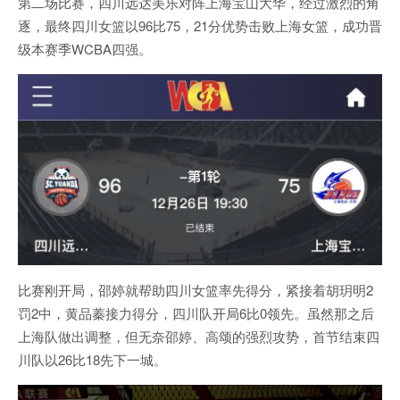
第二场比赛，四川远达美乐对阵上海宝山大华，经过激烈的角
逐，最终四川女篮以96比75，21分优势击败上海女篮，成功晋
级本赛季WCBA四强。
比赛刚开局，邵婷就帮助四川女篮率先得分，紧接着胡玥明2
罚2中，黄品蓁接力得分，四川队开局6比0领先。虽然那之后
上海队做出调整，但无奈邵婷、高颂的强烈攻势，首节结束四
川队以26比18先下一城。