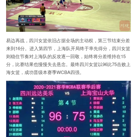
易边再战，四川女篮依旧占据全场的主动权，第三节结束分差
来到16分。进入第四节，上海队开局终于率先得分，四川女篮
则稳住节奏对上海队的反攻逐一回敬，始终将分差维持在15
分，比赛结果也慢慢失去悬念。最终四川女篮以96比75击败上
海女篮，成功晋级本赛季WCBA四强。