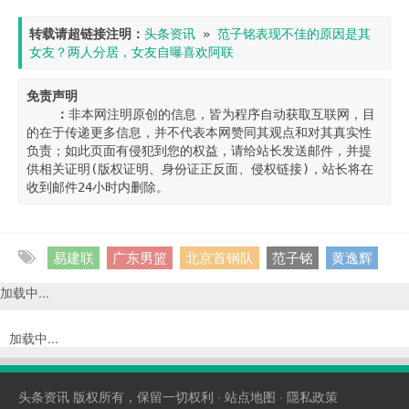
转载请超链接注明：
头条资讯
 » 
范子铭表现不佳的原因是其
女友？两人分居，女友自曝喜欢阿联
免责声明

    ：
非本网注明原创的信息，皆为程序自动获取互联网，目
的在于传递更多信息，并不代表本网赞同其观点和对其真实性
负责；如此页面有侵犯到您的权益，请给站长发送邮件，并提
供相关证明(版权证明、身份证正反面、侵权链接)，站长将在
收到邮件24小时内删除。
易建联
广东男篮
北京首钢队
范子铭
黄逸辉
加载中...
加载中...
头条资讯
版权所有，保留一切权利 ·
站点地图
·
隱私政策