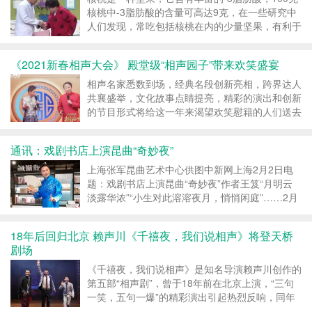
核桃中-3脂肪酸的含量可高达9克，在一些研究中
人们发现，常吃包括核桃在内的少量坚果，有利于
延缓大脑的衰老过...
《2021新春相声大会》 殿堂级“相声园子”带来欢笑盛宴
相声名家悉数到场，经典名段创新亮相，跨界达人
共襄盛举，文化故事点睛提亮，精彩的演出和创新
的节目形式将给这一年来渴望欢笑慰籍的人们送去
持续的快乐
通讯：戏剧书店上演昆曲“奇妙夜”
上海张军昆曲艺术中心供图中新网上海2月2日电
题：戏剧书店上演昆曲“奇妙夜”作者王笈“月明云
淡露华浓”“小生对此溶溶夜月，悄悄闲庭”……2月
1日晚，当“昆曲...
18年后回归北京 赖声川《千禧夜，我们说相声》将登天桥
剧场
《千禧夜，我们说相声》是知名导演赖声川创作的
第五部“相声剧”，曾于18年前在北京上演，“三句
一笑，五句一爆”的精彩演出引起热烈反响，同年
还登上了央视春晚