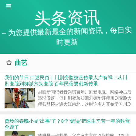
头条资讯
– 为您提供最新最全的新闻资讯，每日实
时更新
曲艺
我们的节日·口述民俗｜川剧变脸技艺传承人卢有祥：从川
剧变脸到群派六头变脸 百年民俗要创新传承
封面新闻记者昔兴琪百年川剧受电视、网络冲击后
逐渐没落，但川剧变脸却因刘德华拜师川剧变脸大
师彭登怀火遍大江南北，这时许多人开始学习川剧
变脸，但始终是学不到其...
贾玲的春晚小品“出事”了？3个“错误”把医生辛苦一年的科普
全毁了
核桃是一种坚果，它含有丰富的-3脂肪酸，100克