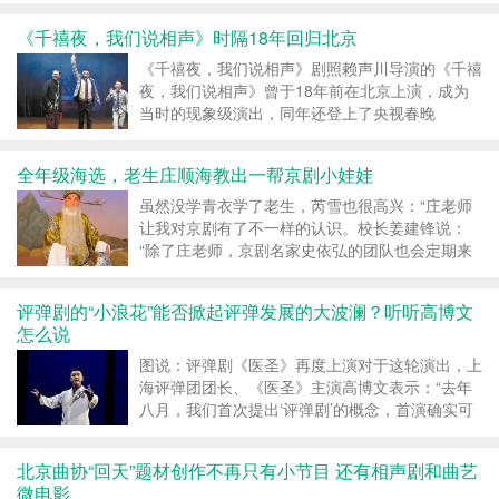
《千禧夜，我们说相声》时隔18年回归北京
《千禧夜，我们说相声》剧照赖声川导演的《千禧
夜，我们说相声》曾于18年前在北京上演，成为
当时的现象级演出，同年还登上了央视春晚
全年级海选，老生庄顺海教出一帮京剧小娃娃
虽然没学青衣学了老生，芮雪也很高兴：“庄老师
让我对京剧有了不一样的认识。校长姜建锋说：
“除了庄老师，京剧名家史依弘的团队也会定期来
教课
评弹剧的“小浪花”能否掀起评弹发展的大波澜？听听高博文
怎么说
图说：评弹剧《医圣》再度上演对于这轮演出，上
海评弹团团长、《医圣》主演高博文表示：“去年
八月，我们首次提出‘评弹剧’的概念，首演确实可
以用诚惶诚恐来形容
北京曲协“回天”题材创作不再只有小节目 还有相声剧和曲艺
微电影