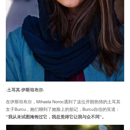
·土耳其·伊斯坦布尔·
在伊斯坦布尔，Mihaela Noroc遇到了这位开朗热情的土耳其
女子Burcu，她们聊到了她脸上的胎记，Burcu自信的笑道：
“我从未试图掩饰过它，我总觉得它让我与众不同”。