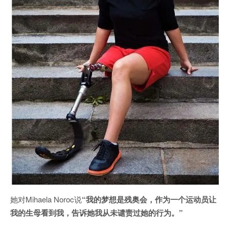
她对Mihaela Noroc说
“我的梦想是残奥会，作为一个运动员让
我的生母看到我，告诉她我从未谴责过她的行为。”