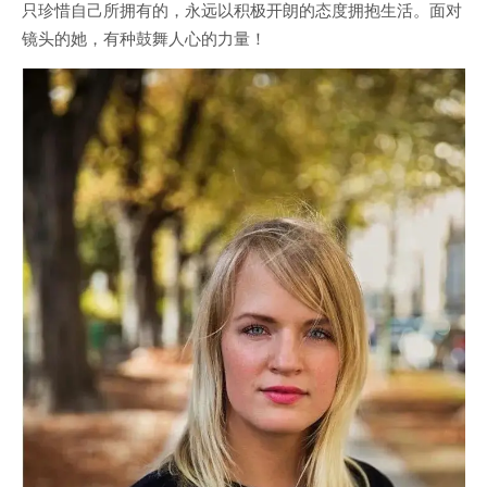
只珍惜自己所拥有的，永远以积极开朗的态度拥抱生活。面对
镜头的她，有种鼓舞人心的力量！