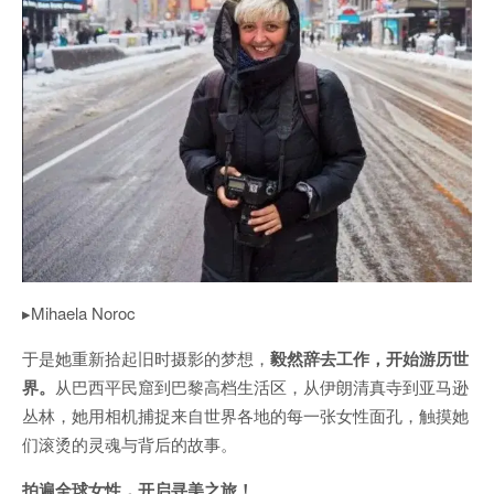
▸Mihaela Noroc
于是她重新拾起旧时摄影的梦想，
毅然辞去工作，开始游历世
界。
从巴西平民窟到巴黎高档生活区，从伊朗清真寺到亚马逊
丛林，她用相机捕捉来自世界各地的每一张女性面孔，触摸她
们滚烫的灵魂与背后的故事。
拍遍全球女性，开启寻美之旅！