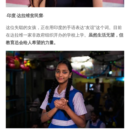
·印度·达拉维贫民窟·
这位失聪的女孩，正在用印度的手语表达“友谊”这个词。目前
在达拉维一家非政府组织开办的学校上学。
虽然生活无望，但
教育总会给人希望的力量。