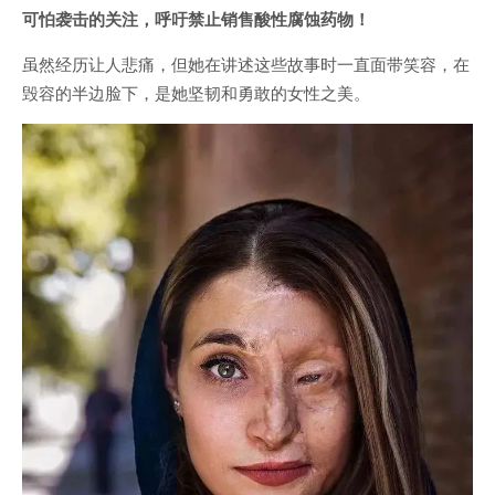
可怕袭击的关注，呼吁禁止销售酸性腐蚀药物！
虽然经历让人悲痛，但她在讲述这些故事时一直面带笑容，在
毁容的半边脸下，是她坚韧和勇敢的女性之美。