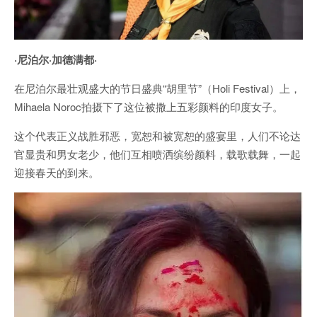
·尼泊尔·加德满都·
在尼泊尔最壮观盛大的节日盛典“胡里节”（Holi Festival）上，
Mihaela Noroc拍摄下了这位被撒上五彩颜料的印度女子。
这个代表正义战胜邪恶，宽恕和被宽恕的盛宴里，人们不论达
官显贵和男女老少，他们互相喷洒缤纷颜料，载歌载舞，一起
迎接春天的到来。