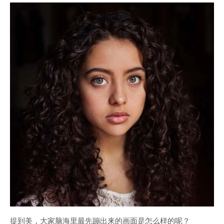
提到美，大家脑海里最先蹦出来的画面是怎么样的呢？