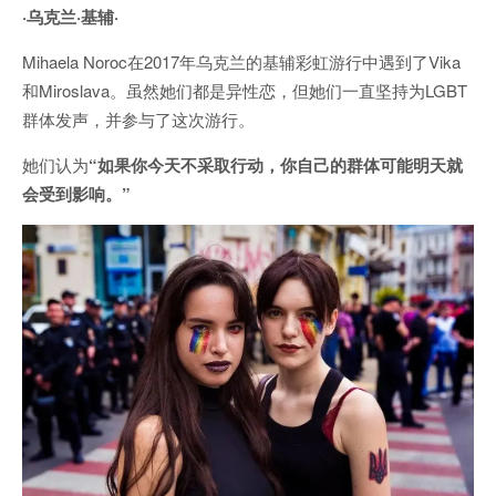
·乌克兰·
基辅·
Mihaela Noroc在2017年乌克兰的基辅彩虹游行中遇到了Vika
和Miroslava。虽然她们都是异性恋，但她们一直坚持为LGBT
群体发声，并参与了这次游行。
她们认为
“如果你今天不采取行动，你自己的群体可能明天就
会受到影响。”