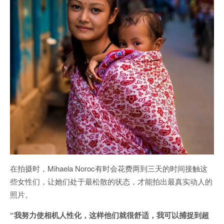
在拍摄时，Mihaela Noroc有时会花费两到三天的时间接触这
些女性们，让她们处于最松散的状态，才能拍出最真实动人的
照片。
“我努力使相机人性化，这样他们就很舒适，我可以捕捉到超