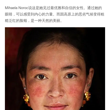
Mihaela Noroc说这是她见过最优雅和自信的女性。通过她的
眼睛，可以感受到内心的力量。而因高原上的恶劣气候变得粗
糙泛红的脸颊，是一种天然的美丽。