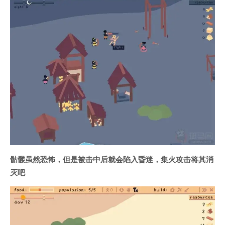
骷髅虽然恐怖，但是被击中后就会陷入昏迷，集火攻击将其消
灭吧