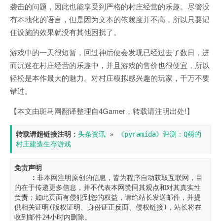
袭击的问题，因此也能享受到严格的村庄经营的乐趣。尽管没
有本地化的语言，但是因为文本的依赖度并不高，所以只要记
住设施的效果就没有其他困扰了。
游戏中的一天很短暂，回过神后便会发现已经过去了数日，进
而沉迷在村庄经营的乐趣中，并且游戏的售价也很便宜，所以
轻松是本作最大的魅力。对村庄模拟感兴趣的玩家，千万不要
错过。
【本文由斑马网翻译整理自4Gamer，转载请注明出处!】
转载请超链接注明：
头条资讯
 » 
《pyramida》评测：Q萌的
村庄建造生存游戏
免责声明

    ：
非本网注明原创的信息，皆为程序自动获取互联网，目
的在于传递更多信息，并不代表本网赞同其观点和对其真实性
负责；如此页面有侵犯到您的权益，请给站长发送邮件，并提
供相关证明(版权证明、身份证正反面、侵权链接)，站长将在
收到邮件24小时内删除。