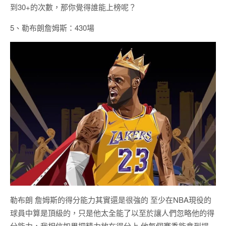
到30+的次數，那你覺得誰能上榜呢？
5、勒布朗詹姆斯：430場
勒布朗 詹姆斯的得分能力其實還是很強的 至少在NBA現役的
球員中算是頂級的，只是他太全能了以至於讓人們忽略他的得
分能力，我相信如果把精力放在得分上 他每個賽季能拿到場