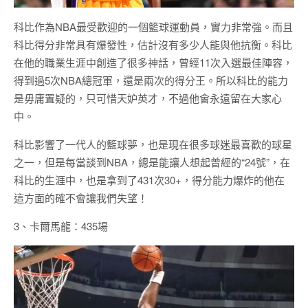
科比作為NBA最受歡迎的一個籃球運動員，實力非常強。而且
科比得分非常具有爆發性，估計沒有多少人能與他抗衡。科比
在他的職業生涯中創造了很多神話，曾經11次入選最佳陣容，
得到過5次NBA總冠軍，還是兩次的得分王。所以科比的能力
是毋庸置疑的，只可惜天妒英才，不過他會永遠留在大家心
中。
科比影響了一代人的籃球夢，也是現在很多球迷最喜歡的球星
之一，但是每當談到NBA，總是能讓人想起曾經的“24號”，在
科比的生涯中，也是拿到了431次30+，得分能力爆炸的他在
這方面的確不會讓我們失望！
3、卡爾馬龍：435場