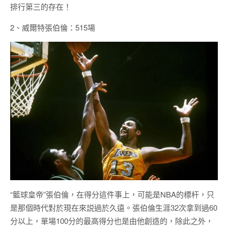
排行第三的存在！
2、威爾特張伯倫：515場
“籃球皇帝”張伯倫，在得分這件事上，可能是NBA的標杆，只
是那個時代對於現在來説過於久遠。張伯倫生涯32次拿到過60
分以上，單場100分的最高得分也是由他創造的，除此之外，