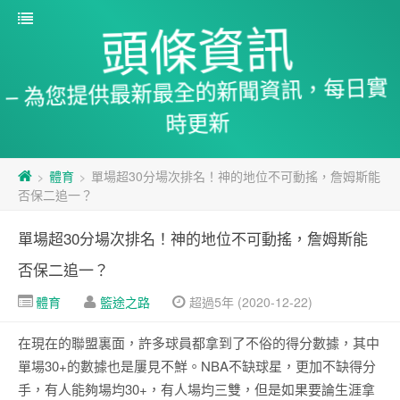
頭條資訊
– 為您提供最新最全的新聞資訊，每日實
時更新
體育
單場超30分場次排名！神的地位不可動搖，詹姆斯能
>
>
否保二追一？
單場超30分場次排名！神的地位不可動搖，詹姆斯能
否保二追一？
體育
籃途之路
超過5年 (2020-12-22)
在現在的聯盟裏面，許多球員都拿到了不俗的得分數據，其中
單場30+的數據也是屢見不鮮。NBA不缺球星，更加不缺得分
手，有人能夠場均30+，有人場均三雙，但是如果要論生涯拿