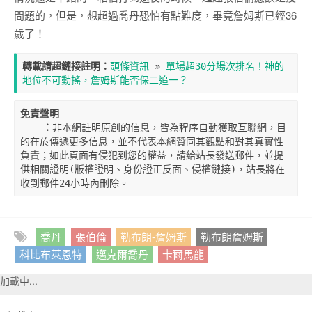
問題的，但是，想超過喬丹恐怕有點難度，畢竟詹姆斯已經36
歲了！
轉載請超鏈接註明：
頭條資訊
 » 
單場超30分場次排名！神的
地位不可動搖，詹姆斯能否保二追一？
免責聲明

    ：
非本網註明原創的信息，皆為程序自動獲取互聯網，目
的在於傳遞更多信息，並不代表本網贊同其觀點和對其真實性
負責；如此頁面有侵犯到您的權益，請給站長發送郵件，並提
供相關證明(版權證明、身份證正反面、侵權鏈接)，站長將在
收到郵件24小時內刪除。
喬丹
張伯倫
勒布朗-詹姆斯
勒布朗詹姆斯
科比布萊恩特
邁克爾喬丹
卡爾馬龍
加載中...