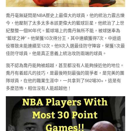
喬丹毫無疑問是NBA歷史上最偉大的球員，他的統治力震古爍
今，他壓制了太多太多本該更偉大的籃球巨星，他統治了上世
紀整整一個90年代。籃球場上的喬丹無所不能，被球迷奉為
“籃球之神”。他榮獲10次得分王，其中連續獲得7次，中途退
役導致未能連續至12次。他9次入選最佳防守陣容，榮獲1次最
佳防守球員，他是真正意義上統治攻防兩端的球員。‍
我不認為喬丹能夠被超越，甚至都沒有人能夠接近他的地位。
喬丹有着超凡的技巧，是最後時刻最強的競爭者，是完美的團
隊球員，在他的職業生涯中，一共拿到了562場30+，這是有
多麼恐怖，相信沒有人能超越他！