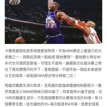
卡爾馬龍相信很多球迷都很熟悉，作為NBA歷史上最強力的大
前鋒之一，與斯託克頓一起組成“猶他雙煞”，猶他爵士隊在90
年代也可謂西部豪強，可惜生不逢時，連續兩次在總決賽上倒
在了邁克爾喬丹的手下，甚是遺憾。不過作為一個從未拿過得
分王的球員，卻高居NBA歷史得分榜第二位！
馬龍的職業生涯比較長，且馬龍的超強身體讓他缺勤很少。雖
然馬龍加入NBA的時候已經22歲了，但是直到41歲才退役，在
19年的職業生涯中，只有兩個賽季的比賽場次低於80場，有10
個賽季全勤，這也讓他的30+場次能達到435場，是歷史球員