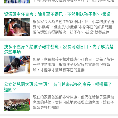
整天只知道玩耍，沒有半...
資深班主任直言：除非萬不得已，不然別送孩子到“小飯桌”
很多家長因為各種主客觀原因，把上小學的孩子送
到“小飯桌”，但由於“小飯桌”本身存在的許多問題
暫時還沒有得到解決，孩子在“小飯桌”就餐或休
息，可能會有一定的風險
技多不壓身？給孩子報才藝班，家長可別盲目，先了解清楚
這些事項
但是，家長給孩子報才藝班不可盲目，要先了解好
一些注意事項，根據孩子及家庭的實際情況來報
班，才能讓才藝班有存在的意義
公立幼兒園大班成“空班”，為何越來越多的家長，都選擇了
退園？
現在的家長普遍都非常焦慮，他們在給孩子選擇幼
兒園的時候，會儘可能地選擇私立幼兒園，讓孩子
學習更多的知識