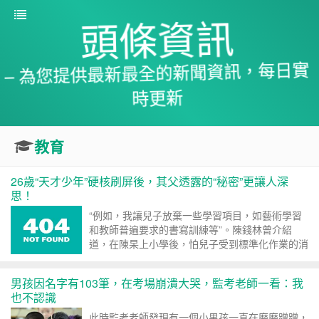
頭條資訊
– 為您提供最新最全的新聞資訊，每日實
時更新
教育
26歲“天才少年”硬核刷屏後，其父透露的“秘密”更讓人深
思！
“例如，我讓兒子放棄一些學習項目，如藝術學習
和教師普遍要求的書寫訓練等”。陳錢林曾介紹
道，在陳杲上小學後，怕兒子受到標準化作業的消
極影響，就決定讓其免做老...
男孩因名字有103筆，在考場崩潰大哭，監考老師一看：我
也不認識
此時監考老師發現有一個小男孩一直在磨磨蹭蹭，