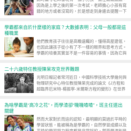
因為是上學之後的第一次考試，老師擔心小孩有寫
錯的地方或者沒寫的，於是想走到身邊去提醒一下
學霸都來自於什麼樣的家庭？大數據表明：父母一般都是這
種職業
他們教育孩子往往是高瞻遠矚的，懂得高屋建瓴，
也因此讓孩子從小有了不一樣的眼界和思考方式。
學霸的培養其實並不是一件容易的事情，因為它與
父母的行為方式有直接的...
二十六歲特任教授陳杲攻克世界難題
光明日報記者常河近日，中國科學技術大學幾何與
物理研究中心特任教授陳杲完成的論文《J方程和
超臨界厄米特-楊振寧-米爾斯方程的變形》在世界
知名數學期刊《數學新...
為啥學霸是“高冷之花”，而學渣卻“嘰嘰喳喳”，班主任道出
關鍵
然而大家對於而這的認知，最明顯的莫過於平時的
學習狀態，能被稱為是學霸的，自然學習成績以及
平時的學習努力程度都是非常好的，然而學渣則是