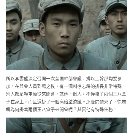
所以李雲龍決定召開一次全團幹部會議，排以上幹部均要參
加。在與會人員到場之後，有一個叫徐志耕的排長非常特殊，
別人都是輕車簡從來開會，就他一個人，不僅掛了兩個王八盒
子在身上，而且還掛了一個高倍望遠鏡。那麼問題來了，徐志
耕為何掛着兩個王八盒子來開會呢？其實他有特殊任務！