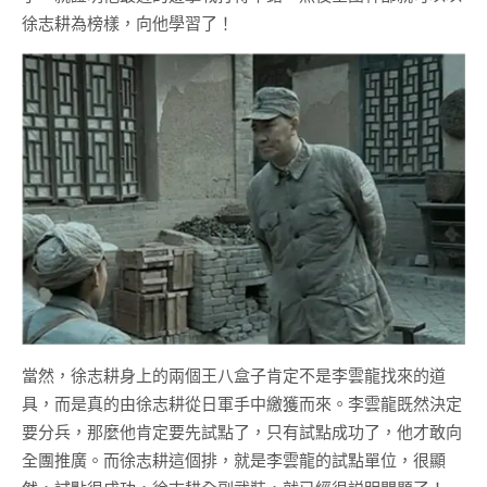
徐志耕為榜樣，向他學習了！
當然，徐志耕身上的兩個王八盒子肯定不是李雲龍找來的道
具，而是真的由徐志耕從日軍手中繳獲而來。李雲龍既然決定
要分兵，那麼他肯定要先試點了，只有試點成功了，他才敢向
全團推廣。而徐志耕這個排，就是李雲龍的試點單位，很顯