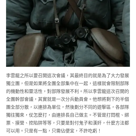
李雲龍之所以要召開這次會議，其最終目的就是為了大力發展
獨立團，但是如果將全團全部集中在一起，這樣就會限制部隊
的機動性和靈活性，對部隊發展不利。所以李雲龍這次召開的
全團幹部會議，其實就是一次分兵動員會。他想將剩下的半個
團全部分散，以連排為單位，然後劃分不同的遊擊區，各部隊
獨往獨來，仗怎麼打，由連排長自己做主。不管是打悶棍、綁
票、摸營、挖陷阱等等，只要是對付鬼子和漢奸，什麼方法都
可以用。只是有一點，只需佔便宜，不許吃虧！