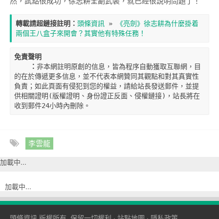
然，試點很成功，徐志耕全副武裝，就已經很説明問題了！
轉載請超鏈接註明：
頭條資訊
 » 
《亮劍》徐志耕為什麼掛着
兩個王八盒子來開會？其實他有特殊任務！
免責聲明

    ：
非本網註明原創的信息，皆為程序自動獲取互聯網，目
的在於傳遞更多信息，並不代表本網贊同其觀點和對其真實性
負責；如此頁面有侵犯到您的權益，請給站長發送郵件，並提
供相關證明(版權證明、身份證正反面、侵權鏈接)，站長將在
收到郵件24小時內刪除。
李雲龍
加載中...
加載中...
頭條資訊
版權所有, 保留一切權利 ·
站點地圖
·
隱私政策