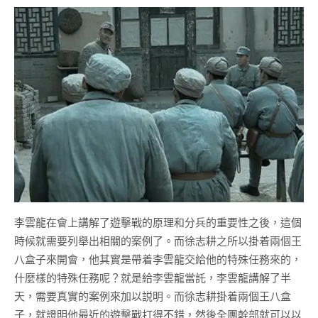
李雲龍在會上講解了遊擊戰的原理和分兵的重要性之後，這個
時候就需要列舉出相關的案例了。而徐志耕之所以掛着兩個王
八盒子來開會，他其實是帶着李雲龍交給他的特殊任務來的，
什麼樣的特殊任務呢？就是給李雲龍當託，李雲龍講解了半
天，需要真實的案例來加以説明。而徐志耕掛着兩個王八盒
子，就證明他最近的遊擊戰打得不錯，然後全團幹部就可以以