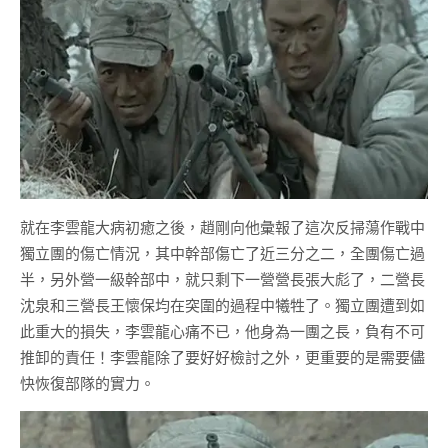
就在李雲龍大病初癒之後，趙剛向他彙報了這次反掃蕩作戰中
獨立團的傷亡情況，其中幹部傷亡了近三分之二，全團傷亡過
半，另外營一級幹部中，就只剩下一營營長張大彪了，二營長
沈泉和三營長王懷保均在突圍的過程中犧牲了。獨立團遭到如
此重大的損失，李雲龍心痛不已，他身為一團之長，負有不可
推卸的責任！李雲龍除了要好好檢討之外，更重要的是需要儘
快恢復部隊的實力。