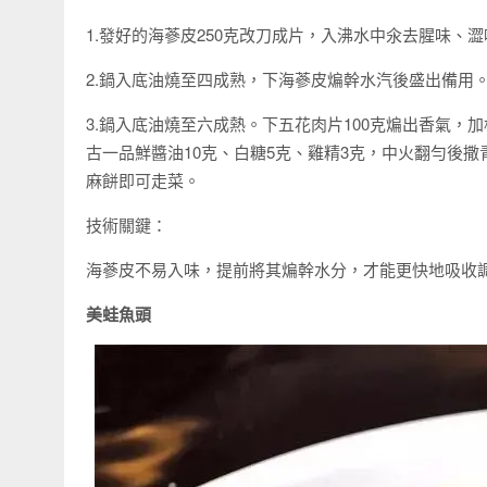
1.發好的海蔘皮250克改刀成片，入沸水中氽去腥味、
2.鍋入底油燒至四成熟，下海蔘皮煸幹水汽後盛出備用
3.鍋入底油燒至六成熱。下五花肉片100克煸出香氣，
古一品鮮醬油10克、白糖5克、雞精3克，中火翻勻後撒
麻餅即可走菜。
技術關鍵：
海蔘皮不易入味，提前將其煸幹水分，才能更快地吸收
美蛙魚頭