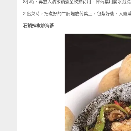
8小時，再放入清水鍋煮至軟熟待用。幹荷葉用開水泡漲
2.出菜時，把煮好的牛腩塊放荷葉上，包紮好後，入籠
石鍋辣椒炒海蔘