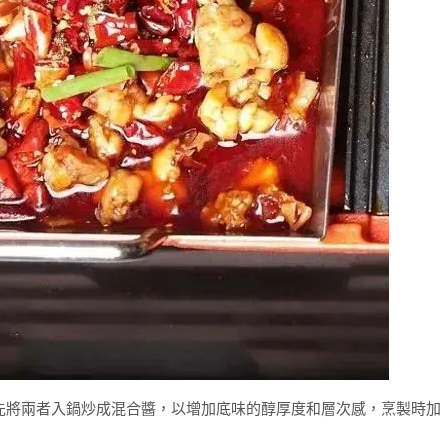
先將兩者入鍋炒成混合醬，以增加底味的醇厚度和層次感，烹製時加