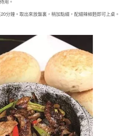
待用。
蒸20分鐘。取出來放盤裏，稍加點綴，配細辣椒麪即可上桌。