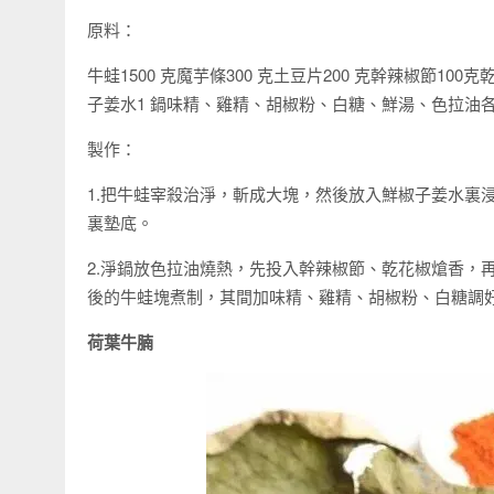
原料：
牛蛙1500 克魔芋條300 克土豆片200 克幹辣椒節10
子姜水1 鍋味精、雞精、胡椒粉、白糖、鮮湯、色拉油
製作：
1.把牛蛙宰殺治淨，斬成大塊，然後放入鮮椒子姜水裏
裏墊底。
2.淨鍋放色拉油燒熱，先投入幹辣椒節、乾花椒熗香，
後的牛蛙塊煮制，其間加味精、雞精、胡椒粉、白糖調
荷葉牛腩