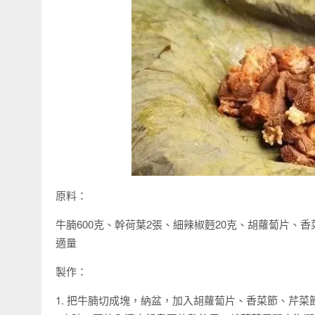
原料：
牛腩600克、幹荷葉2張、細辣椒麪20克、胡蘿蔔片
適量
製作：
1. 把牛腩切成塊，納盆，加入胡蘿蔔片、香菜節、芹