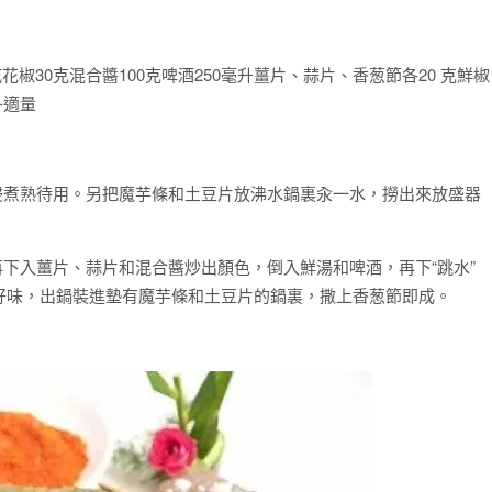
0克乾花椒30克混合醬100克啤酒250毫升薑片、蒜片、香葱節各20 克鮮椒
各適量
浸煮熟待用。另把魔芋條和土豆片放沸水鍋裏汆一水，撈出來放盛器
再下入薑片、蒜片和混合醬炒出顏色，倒入鮮湯和啤酒，再下“跳水”
好味，出鍋裝進墊有魔芋條和土豆片的鍋裏，撒上香葱節即成。