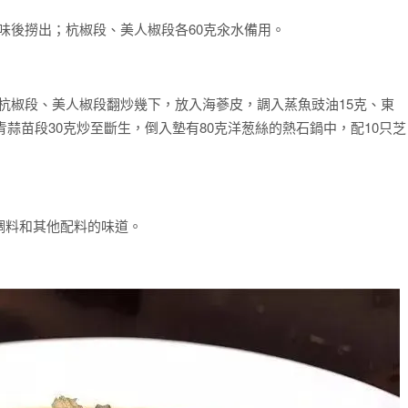
澀味後撈出；杭椒段、美人椒段各60克氽水備用。
。
加杭椒段、美人椒段翻炒幾下，放入海蔘皮，調入蒸魚豉油15克、東
青蒜苗段30克炒至斷生，倒入墊有80克洋葱絲的熱石鍋中，配10只芝
調料和其他配料的味道。