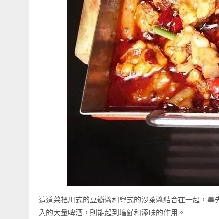
這道菜把川式的豆瓣醬和粵式的沙茶醬結合在一起，事
入的大量啤酒，則能起到增鮮和添味的作用。