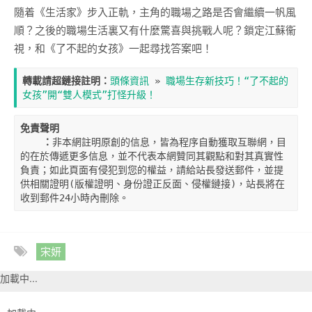
隨着《生活家》步入正軌，主角的職場之路是否會繼續一帆風
順？之後的職場生活裏又有什麼驚喜與挑戰人呢？鎖定江蘇衞
視，和《了不起的女孩》一起尋找答案吧！
轉載請超鏈接註明：
頭條資訊
 » 
職場生存新技巧！“了不起的
女孩”開“雙人模式”打怪升級！
免責聲明

    ：
非本網註明原創的信息，皆為程序自動獲取互聯網，目
的在於傳遞更多信息，並不代表本網贊同其觀點和對其真實性
負責；如此頁面有侵犯到您的權益，請給站長發送郵件，並提
供相關證明(版權證明、身份證正反面、侵權鏈接)，站長將在
收到郵件24小時內刪除。
宋妍
加載中...