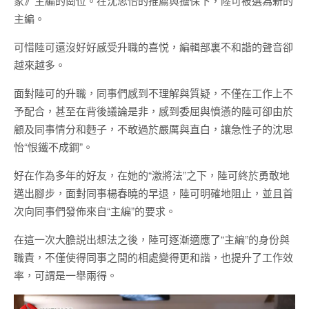
家》主編的崗位。在沈思怡的推薦與擔保下，陸可被選為新的
主編。
可惜陸可還沒好好感受升職的喜悦，編輯部裏不和諧的聲音卻
越來越多。
面對陸可的升職，同事們感到不理解與質疑，不僅在工作上不
予配合，甚至在背後議論是非，感到委屈與憤懣的陸可卻由於
顧及同事情分和麪子，不敢過於嚴厲與直白，讓急性子的沈思
怡“恨鐵不成鋼”。
好在作為多年的好友，在她的“激將法”之下，陸可終於勇敢地
邁出腳步，面對同事楊春曉的早退，陸可明確地阻止，並且首
次向同事們發佈來自“主編”的要求。
在這一次大膽説出想法之後，陸可逐漸適應了“主編”的身份與
職責，不僅使得同事之間的相處變得更和諧，也提升了工作效
率，可謂是一舉兩得。