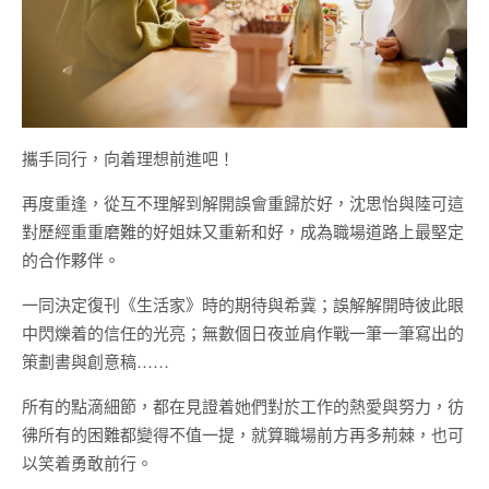
攜手同行，向着理想前進吧！
再度重逢，從互不理解到解開誤會重歸於好，沈思怡與陸可這
對歷經重重磨難的好姐妹又重新和好，成為職場道路上最堅定
的合作夥伴。
一同決定復刊《生活家》時的期待與希冀；誤解解開時彼此眼
中閃爍着的信任的光亮；無數個日夜並肩作戰一筆一筆寫出的
策劃書與創意稿……
所有的點滴細節，都在見證着她們對於工作的熱愛與努力，彷
彿所有的困難都變得不值一提，就算職場前方再多荊棘，也可
以笑着勇敢前行。