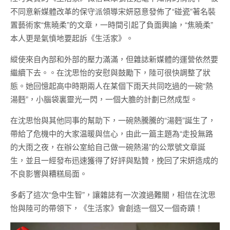
不同意新媒體改革的保守派領導宋妍惡意發佈了“碰瓷”著名裝
置藝術家“焦曉柔”的文章，一時間引起了負面輿論，“焦曉柔”
本人更是氣憤地要起訴《生活家》。
縱使來自內部和外部的壓力滿滿，但雜誌新媒體的運營依然要
繼續下去。。在沈思怡的安慰與鼓勵下，陸可很快調整了狀
態。她回憶起高中時期兩人在某個下雨天共同吃過的一碗“熱
湯麪”，小腦袋裏靈光一閃，一個大膽的計劃已然成型。
在沈思怡與其他同事的幫助下，一碗熱騰騰的“湯麪”誕生了，
帶給了危機中的大家温暖與信心，由此一篇主題為“走投無路
的大雨之夜，在辦公室給自己做一碗熱湯”的公眾號文章誕
生，並且一經發布迅速獲得了好評與點贊，挽回了宋妍造成的
不良影響與糟糕局面。
多虧了這次“急中生智”，讓雜誌有一次渡過難關，相信在沈思
怡與陸可的帶領下，《生活家》會創造一個又一個奇蹟！