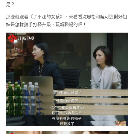
足？
那麼就跟着《了不起的女孩》，來看看沈思怡和陸可這對好姐
妹是怎樣攜手打怪升級，玩轉職場的吧！