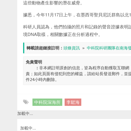
這些動物產生影響的潛在威脅。
據悉，今年11月17日上午，在墨西哥聖貝尼託群島以北
科研人員認為，他們拍攝的照片和記錄的聲音證據表明
境DNA取樣，相關數據正在分析過程中。
轉載請超鏈接註明：
頭條資訊
 » 
中科院科研團隊在南海
免責聲明

    ：
非本網註明原創的信息，皆為程序自動獲取互聯網
責；如此頁面有侵犯到您的權益，請給站長發送郵件，並提
件24小時內刪除。
中科院深海所
李鬆海
加載中...
加載中...