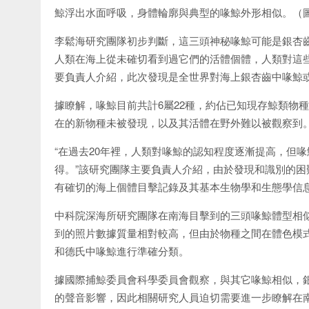
鯨浮出水面呼吸，身體輪廓與典型的喙鯨外形相似。（
李鬆海研究團隊初步判斷，這三頭神秘喙鯨可能是銀杏
人類在海上從未確切看到過它們的活體個體，人類對這
要負責人介紹，此次發現是全世界對海上銀杏齒中喙鯨
據瞭解，喙鯨目前共計6屬22種，約佔已知現存鯨類物
在的新物種未被發現，以及其活體在野外難以被觀察到
“在過去20年裡，人類對喙鯨的認知程度逐漸提高，但
得。”該研究團隊主要負責人介紹，由於發現和識別的
有確切的海上個體目擊記錄及其基本生物學和生態學信
中科院深海所研究團隊在南海目擊到的三頭喙鯨體型相似
到的照片數據質量相對較高，但由於物種之間在體色模
和德氏中喙鯨進行準確分類。
據國際捕鯨委員會科學委員會觀察，與其它喙鯨相似，
的聲音影響，因此相關研究人員迫切需要進一步瞭解在