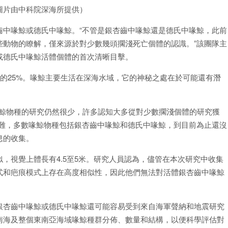
圖片由中科院深海所提供）
齒中喙鯨或德氏中喙鯨。“不管是銀杏齒中喙鯨還是德氏中喙鯨，此前
些動物的瞭解，僅來源於對少數幾頭擱淺死亡個體的認識。”該團隊主
或德氏中喙鯨活體個體的首次清晰目擊。
種的25%。喙鯨主要生活在深海水域，它的神秘之處在於可能還有潛
。
喙鯨物種的研究仍然很少，許多認知大多從對少數擱淺個體的研究獲
困難，多數喙鯨物種包括銀杏齒中喙鯨和德氏中喙鯨，到目前為止還沒
息的收集。
，視覺上體長有4.5至5米。研究人員認為，儘管在本次研究中收集
式和疤痕模式上存在高度相似性，因此他們無法對活體銀杏齒中喙鯨
銀杏齒中喙鯨或德氏中喙鯨還可能容易受到來自海軍聲納和地震研究
南海及整個東南亞海域喙鯨種群分佈、數量和結構，以便科學評估對