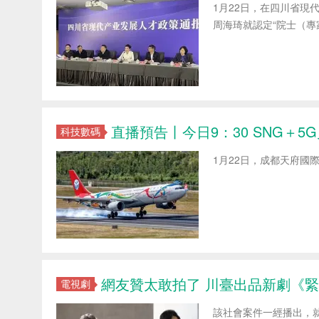
1月22日，在四川省
周海琦就認定“院士（專
直播預告丨今日9：30 SNG＋5
科技數碼
1月22日，成都天府國
網友贊太敢拍了 川臺出品新劇《
電視劇
該社會案件一經播出，