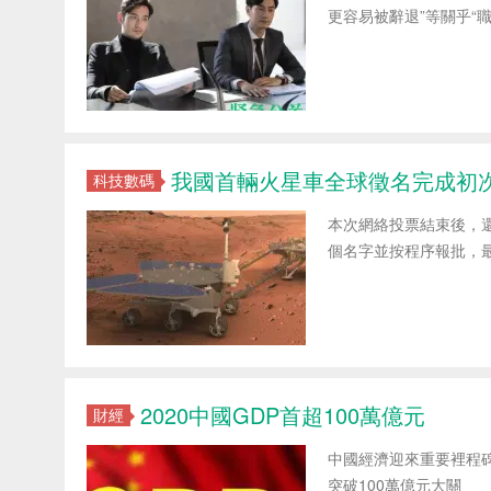
更容易被辭退”等關乎“職
我國首輛火星車全球徵名完成初
科技數碼
本次網絡投票結束後，
個名字並按程序報批，最
2020中國GDP首超100萬億元
財經
中國經濟迎來重要裡程碑
突破100萬億元大關