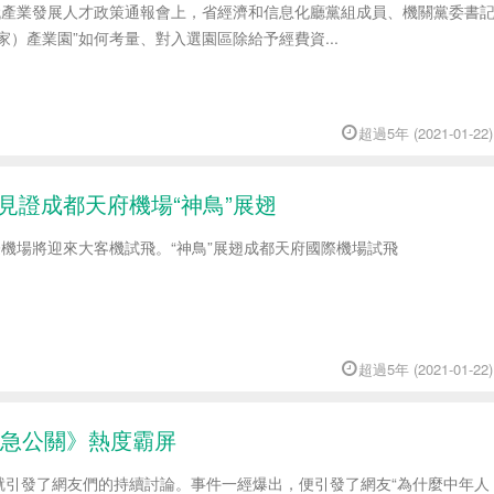
現代產業發展人才政策通報會上，省經濟和信息化廳黨組成員、機關黨委書
家）產業園”如何考量、對入選園區除給予經費資...
超過5年 (2021-01-22)
G見證成都天府機場“神鳥”展翅
際機場將迎來大客機試飛。“神鳥”展翅成都天府國際機場試飛
超過5年 (2021-01-22)
緊急公關》熱度霸屏
就引發了網友們的持續討論。事件一經爆出，便引發了網友“為什麼中年人