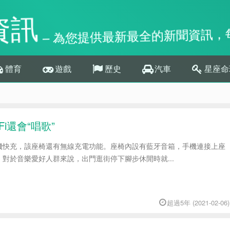
資訊
– 為您提供最新最全的新聞資訊，
體育
遊戲
歷史
汽車
星座命
i還會“唱歌”
手機快充，該座椅還有無線充電功能。座椅內設有藍牙音箱，手機連接上座
對於音樂愛好人群來說，出門逛街停下腳步休閒時就...
超過5年 (2021-02-06)