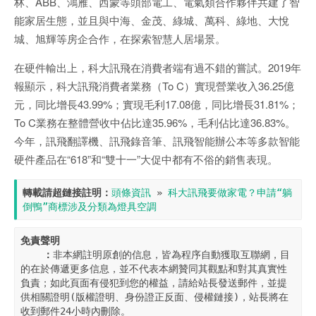
林、ABB、鴻雁、西蒙等頭部電工、電氣類合作夥伴共建了智
能家居生態，並且與中海、金茂、綠城、萬科、綠地、大悅
城、旭輝等房企合作，在探索智慧人居場景。
在硬件輸出上，科大訊飛在消費者端有過不錯的嘗試。2019年
報顯示，科大訊飛消費者業務（To C）實現營業收入36.25億
元，同比增長43.99%；實現毛利17.08億，同比增長31.81%；
To C業務在整體營收中佔比達35.96%，毛利佔比達36.83%。
今年，訊飛翻譯機、訊飛錄音筆、訊飛智能辦公本等多款智能
硬件產品在“618”和“雙十一”大促中都有不俗的銷售表現。
轉載請超鏈接註明：
頭條資訊
 » 
科大訊飛要做家電？申請“躺
倒鴨”商標涉及分類為燈具空調
免責聲明

    ：
非本網註明原創的信息，皆為程序自動獲取互聯網，目
的在於傳遞更多信息，並不代表本網贊同其觀點和對其真實性
負責；如此頁面有侵犯到您的權益，請給站長發送郵件，並提
供相關證明(版權證明、身份證正反面、侵權鏈接)，站長將在
收到郵件24小時內刪除。