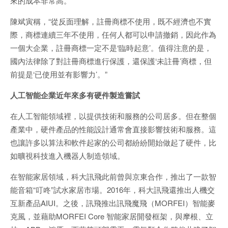
來的成本非常高。”
陳斌寅稱，“從反面理解，註冊商標不使用，既不經濟也不實
際，商標連續三年不使用，任何人都可以申請撤銷，因此作為
一個大企業，註冊商標一定不是‘臨時起意’。值得注意的是，
國內法律除了對註冊商標進行保護，還保護‘未註冊’商標，但
前提是‘已使用並有影響力’。”
人工智能企業近年來多有硬件製造嘗試
在人工智能領域裡，以提供技術和服務的公司居多。但在整個
產業中，硬件產品的性能設計通常會直接影響技術和服務。這
也讓許多以算法和軟件起家的公司都紛紛開始做起了硬件，比
如曠視科技進入機器人制造領域。
在智能家居領域，科大訊飛此前曾與京東合作，推出了一款智
能音箱“叮咚”試水家居市場。2016年，科大訊飛還推出人機交
互新產品AIUI。之後，訊飛推出訊飛魔飛（MORFEI）智能麥
克風，並藉助MORFEI Core 智能家居開發框架，與摩根、立