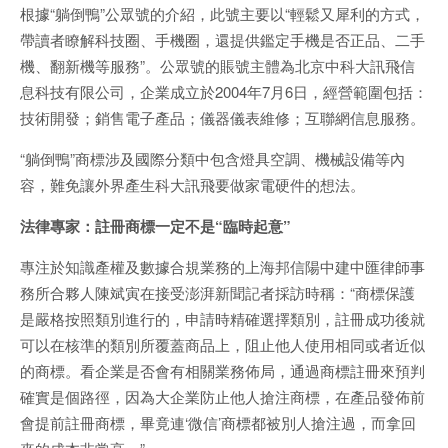
根據“躺倒鴨”公眾號的介紹，此號主要以“輕鬆又犀利的方式，
帶讀者瞭解科技圈、手機圈，還提供鑑定手機是否正品、二手
機、翻新機等服務”。公眾號的賬號主體為北京中科大訊飛信
息科技有限公司，企業成立於2004年7月6日，經營範圍包括：
技術開發；銷售電子產品；儀器儀表維修；互聯網信息服務。
“躺倒鴨”商標涉及國際分類中包含燈具空調、機械設備等內
容，難免讓外界產生科大訊飛要做家電硬件的想法。
法律專家：註冊商標一定不是“臨時起意”
專注於知識產權及數據合規業務的上海邦信陽中建中匯律師事
務所合夥人陳斌寅在接受澎湃新聞記者採訪時稱：“商標保護
是嚴格按照類別進行的，申請時精確選擇類別，註冊成功後就
可以在核準的類別所覆蓋商品上，阻止他人使用相同或者近似
的商標。看企業是否會有相關業務佈局，通過商標註冊來預判
確實是個路徑，因為大企業防止他人搶注商標，在產品發佈前
會提前註冊商標，畢竟連‘微信’商標都被別人搶注過，而拿回