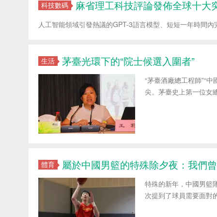
麻省理工科技評論發佈全球十大
科技數碼
人工智能領域引發熱議的GPT-3語言模型、短短一年時間內完
茅臺光環下的“院士候選入圍者”
生活
“茅臺酒廠總工程師”“
尖。茅臺史上第一位女
屬於中國男籃的特殊除夕夜：我們曾
體育
特殊的新年，中國男籃
次提到了球員需要面對