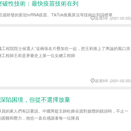
突破性技術：最快疫苗技術在列
成研發的新冠mRNA疫苗、TikTok推薦算法等技術位列該榜單
超過5年 (2021-02-25)
中國工程院院士候選人”這兩張名片疊加在一起，把王莉推上了輿論的風口浪
總工程師王莉是茅臺史上第一位女總工程師
超過5年 (2021-02-25)
深陷困境，但從不選擇放棄
隊員的家人們有話要說。中國男籃主帥杜鋒在面對媒體的鏡頭時，不止一
的困難和壓力，他也一直在感謝著每一位隊員