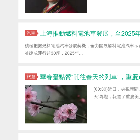
上海推動燃料電池車發展，至2025
汽車
積極把握燃料電池汽車發展契機，全力開展燃料電池汽車示範應
並建成運行超30座，2025年...
華春瑩點贊“開往春天的列車”，重
旅遊
(00:30)近日，央
天”為題，報道了重慶美