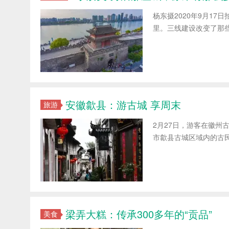
杨东摄2020年9月1
里。三线建设改变了那些
安徽歙县：游古城 享周末
旅游
2月27日，游客在徽州
市歙县古城区域内的古民
梁弄大糕：传承300多年的“贡品”
美食