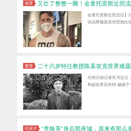
又壮了整整一圈！金童托雷斯近照流
体育
金童托雷斯近照流出】
张品牌服装宣传照相比
二十六岁特任教授陈杲攻克世界难题
教育
光明日报记者常河近日
和超临界厄米特-杨振宁
“李焕英”身后那座城，原来有那么
纪录片