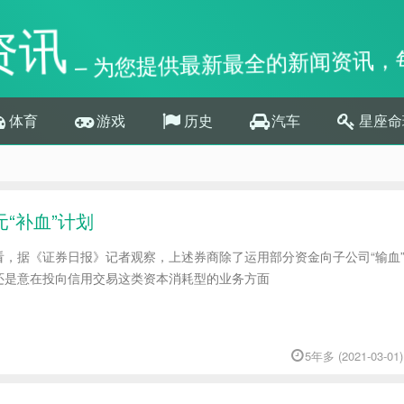
资讯
– 为您提供最新最全的新闻资讯，
体育
游戏
历史
汽车
星座命
元“补血”计划
看，据《证券日报》记者观察，上述券商除了运用部分资金向子公司“输血
还是意在投向信用交易这类资本消耗型的业务方面
5年多 (2021-03-01)