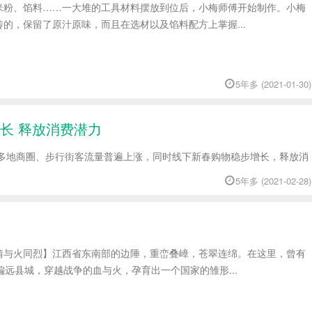
米粉、馅料……一大堆的工具材料摆放到位后，小梅师傅开始制作。小梅
的，保留了原汁原味，而且在选材以及馅料配方上掌握...
5年多 (2021-01-30)
长 释放消费潜力
多地商圈、步行街客流量普遍上涨，同时线下新春购物稳步增长，释放消
5年多 (2021-02-28)
情与火同烈】江西省东南部的边陲，重峦叠嶂，苍翠连绵。在这里，曾有
偏远县城，穿越战争的血与火，孕育出一个国家的雏形...