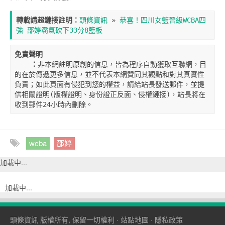
轉載請超鏈接註明：
頭條資訊
 » 
恭喜！四川女籃晉級WCBA四
強 邵婷霸氣砍下33分8籃板
免責聲明

    ：
非本網註明原創的信息，皆為程序自動獲取互聯網，目
的在於傳遞更多信息，並不代表本網贊同其觀點和對其真實性
負責；如此頁面有侵犯到您的權益，請給站長發送郵件，並提
供相關證明(版權證明、身份證正反面、侵權鏈接)，站長將在
收到郵件24小時內刪除。
wcba
邵婷
加載中...
加載中...
頭條資訊
版權所有, 保留一切權利 ·
站點地圖
·
隱私政策