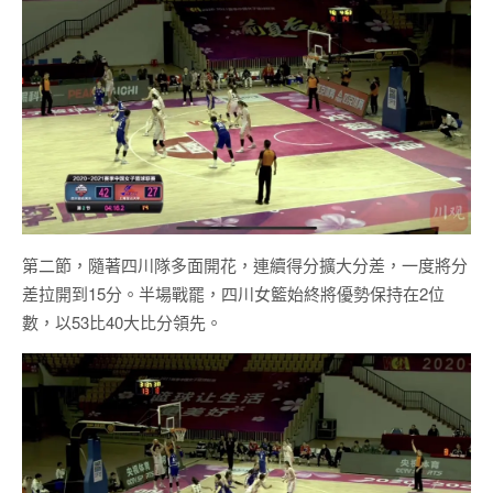
第二節，隨著四川隊多面開花，連續得分擴大分差，一度將分
差拉開到15分。半場戰罷，四川女籃始終將優勢保持在2位
數，以53比40大比分領先。