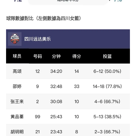
球隊數據對比（左側數據為四川女籃）