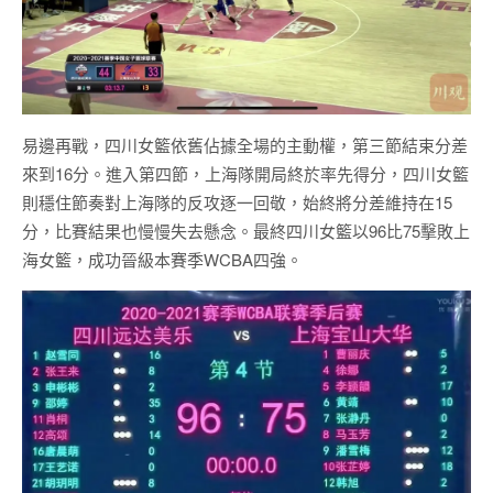
易邊再戰，四川女籃依舊佔據全場的主動權，第三節結束分差
來到16分。進入第四節，上海隊開局終於率先得分，四川女籃
則穩住節奏對上海隊的反攻逐一回敬，始終將分差維持在15
分，比賽結果也慢慢失去懸念。最終四川女籃以96比75擊敗上
海女籃，成功晉級本賽季WCBA四強。