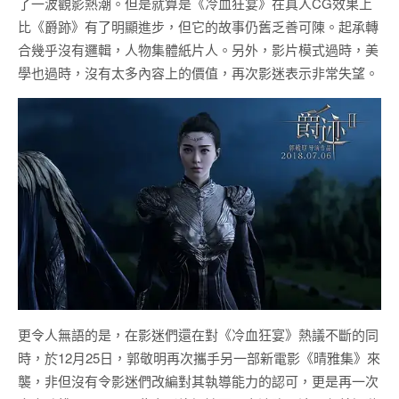
了一波觀影熱潮。但是就算是《冷血狂宴》在真人CG效果上
比《爵跡》有了明顯進步，但它的故事仍舊乏善可陳。起承轉
合幾乎沒有邏輯，人物集體紙片人。另外，影片模式過時，美
學也過時，沒有太多內容上的價值，再次影迷表示非常失望。
更令人無語的是，在影迷們還在對《冷血狂宴》熱議不斷的同
時，於12月25日，郭敬明再次攜手另一部新電影《晴雅集》來
襲，非但沒有令影迷們改編對其執導能力的認可，更是再一次