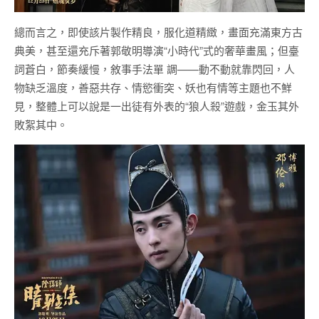
總而言之，即使該片製作精良，服化道精緻，畫面充滿東方古
典美，甚至還充斥著郭敬明導演“小時代”式的奢華畫風；但臺
詞蒼白，節奏緩慢，敘事手法單 調——動不動就靠閃回，人
物缺乏溫度，善惡共存、情慾衝突、妖也有情等主題也不鮮
見，整體上可以說是一出徒有外表的“狼人殺”遊戲，金玉其外
敗絮其中。