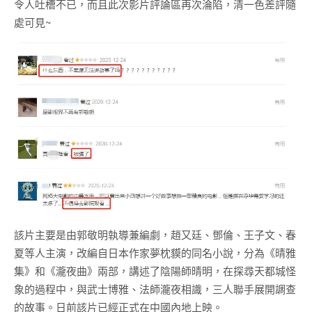
令人吐槽不已，而且此次影片評論區再次淪陷，清一色差評隨
處可見~
該片主要是由郭敬明執導兼編劇，趙又廷、鄧倫、王子文、春
夏等人主演，改編自日本作家夢枕貘的同名小說，分為《晴雅
集》和《瀧夜曲》兩部，講述了陰陽師晴明，在探尋天都城怪
象的過程中，與武士博雅、法師瀧夜相識，三人聯手展開調查
的故事。日前該片已經正式在中國內地上映。