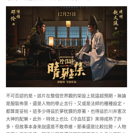
不可否認的是，該片在整個世界觀的架設上就遠超預期，無論
是服裝佈景，還是人物的舉止言行，又或是法師的種種設定，
都算是妥帖。這多少得益於夢枕貘的原著，也得益於川井憲次
大神的配樂。此外，特效上也比《冷血狂宴》來得成熟了許
多，但故事本身來說還是不敢恭維，節奏還是比較拉胯，人物