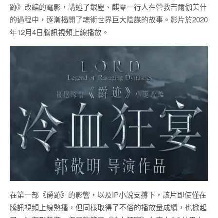
跡》改編的電影，講述了銀塵、麒零一行人在營救吉爾伽美什
的過程中，逐漸揭開了魂術世界巨大陰謀的故事。影片於2020
年12月4日騰訊視頻上線播放。
在第一部《爵跡》的影響，以及IP小說支撐下，該片即使僅在
騰訊視頻上線熱播，但同樣取得了不俗的播放量成績，也掀起