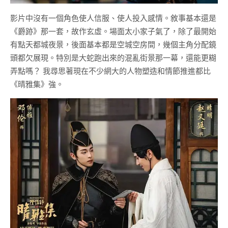
影片中沒有一個角色使人信服、使人投入感情。敘事基本還是
《爵跡》那一套，故作玄虛。場面太小家子氣了，除了最開始
有點天都城夜景，後面基本都是空城空房間，幾個主角分配鏡
頭都欠展現。特別是大蛇跑出來的混亂街景那一幕，還能更糊
弄點嗎？ 我尋思著現在不少網大的人物塑造和情節推進都比
《晴雅集》強。