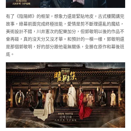
有了《陰陽師》的框架，想象力還是緊貼地皮，古式樓閣講完
故事，綠幕前面完成終極技能，愛情是剪不斷理還亂的魔結，
美術設計不錯，川井憲次的配樂加分，但郭敬明以後的作品不
會再碰，真的沒天分又沒才華。和預計的一模一樣，郭敬明還
是那個郭敬明，好的部分跟他毫無關係，全勝在原作和幕後班
底。