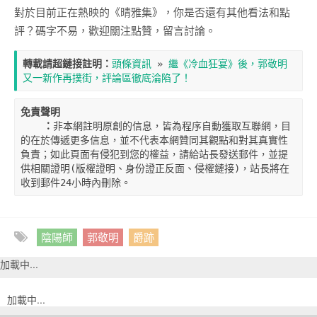
對於目前正在熱映的《晴雅集》，你是否還有其他看法和點
評？碼字不易，歡迎關注點贊，留言討論。
轉載請超鏈接註明：
頭條資訊
 » 
繼《冷血狂宴》後，郭敬明
又一新作再撲街，評論區徹底淪陷了！
免責聲明

    ：
非本網註明原創的信息，皆為程序自動獲取互聯網，目
的在於傳遞更多信息，並不代表本網贊同其觀點和對其真實性
負責；如此頁面有侵犯到您的權益，請給站長發送郵件，並提
供相關證明(版權證明、身份證正反面、侵權鏈接)，站長將在
收到郵件24小時內刪除。
陰陽師
郭敬明
爵跡
加載中...
加載中...