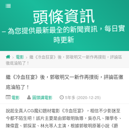
頭條資訊
– 為您提供最新最全的新聞資訊，每日實
時更新
電影
繼《冷血狂宴》後，郭敬明又一新作再撲街，評論區
>
>
徹底淪陷了！
繼《冷血狂宴》後，郭敬明又一新作再撲街，評論區徹
底淪陷了！
電影
圓頭講電影
5年多 (2020-12-25)
說起全真人CG魔幻題材電影《冷血狂宴》，相信不少影迷至
今都不陌生吧！該片主要是由郭敬明執導，吳亦凡、陳學冬、
陳偉霆、郭採潔、林允等人主演，根據郭敬明原著小說《爵