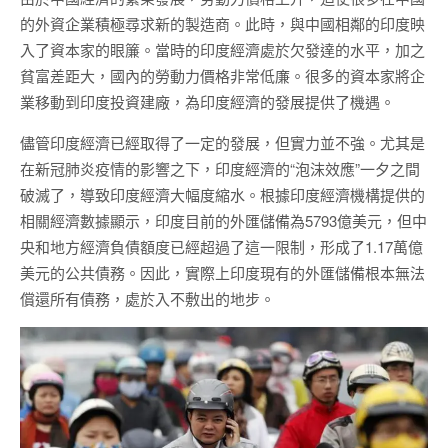
的外資企業積極尋求新的製造商。此時，與中國相鄰的印度映
入了資本家的眼簾。當時的印度經濟處於欠發達的水平，加之
貧富差距大，國內的勞動力價格非常低廉。很多的資本家將企
業移動到印度投資建廠，為印度經濟的發展提供了機遇。
儘管印度經濟已經取得了一定的發展，但實力並不強。尤其是
在新冠肺炎疫情的影響之下，印度經濟的“泡沫效應”一夕之間
破滅了，導致印度經濟大幅度縮水。根據印度經濟機構提供的
相關經濟數據顯示，印度目前的外匯儲備為5793億美元，但中
央和地方經濟負債額度已經超過了這一限制，形成了1.17萬億
美元的公共債務。因此，實際上印度現有的外匯儲備根本無法
償還所有債務，處於入不敷出的地步。