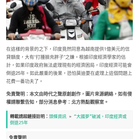
在這樣的背景的之下，印度竟然同意為越南提供1億美元的信
貸額度，大有“打腫臉充胖子”之嫌。根據印度經濟學家的估
計，如果印度政府無法處理現有的經濟困局，印度經濟可能會
倒退25年。如此嚴重的後果，恐怕莫迪要在處理上這個問題上
花費一番功夫了。
免責聲明：本文由時代之聲原創創作，圖片來源網絡，如有侵
權請聯繫告知，部分消息參考：北方熱點觀察室。
轉載請超鏈接註明：
頭條資訊
 » 
“大國夢”破滅，印度經濟或
倒退25年
免責聲明
