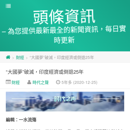
頭條資訊
– 為您提供最新最全的新聞資訊，每日實
時更新
財經
“大國夢”破滅，印度經濟或倒退25年
>
>
“大國夢”破滅，印度經濟或倒退25年
財經
時代之聲
5年多 (2020-12-25)
編輯：一水流殤