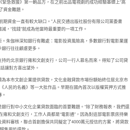
為《緊急救援》第一齣品方，在之前出品電視劇的成功經驗基礎上“高
了資金難題。
前期資金一直有較大缺口。”人民交通出版社股份有限公司黨委書
減，“找錢”就成為他當時最重要的一項工作。
拒。朱伽林深知銀行有難處：電影投資風險高，多數銀行對電影業運
戶銀行往往顧慮更多。
支持的北京銀行雍和文創支行，公司一行人慕名而來。得知了公司貸
句話讓對方喜出望外。
續為本市文創企業提供貸款，文化金融貸款市場份額始終位居北京市
、《人民的名義》等一大批作品。早期在國內首次以版權質押方式推
傳。
是銀行對中小文化企業貸款面臨的首要難題。“除了財務報表，我們還
在雍和文創支行，工作人員都是“電影通”，因為對這部電影票房持樂
資料審核，聯合首創擔保共同擬定了4000萬元授信的方案，將貸款
金歸集用於還款。