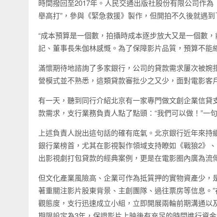
時間撥回至2017年。人民交通出版社股份有限公司作
舉高打”，參與《緊急救援》製作，但開拍不久後就遇到
“成本預算是一個數，拍攝時成本逐步放大又是一個數，
記、董事長朱伽林感慨。為了保障影片品質，預算不能縮
滿懷期待地諮詢了多家銀行，公司的貸款需求屢次被婉
營模式並不熟悉，這類貸款審批少之又少，面對電影客
有一天，聽到同行介紹北京有一家專門做文創企業信貸
款需求，支行業務負責人點了點頭：“我們可以做！”一
上述負責人說出這句話的確有底氣。北京銀行近年來持
銀行業榜首，尤其在影視製作領域支持瞭如《戰狼2》
出影視劇打包貸款的經典案例，更是在電影圈內廣為流
但文化產業風險高、企業可作為抵質押的實物資產少，
著重關注影片股東背景、主創團隊、過往票房等信息。”
觀態度，支行迅速成立小組，立即開展兩輪前期溝通以及
期限設定為3年，保證影片上映後有充足的時間進行資