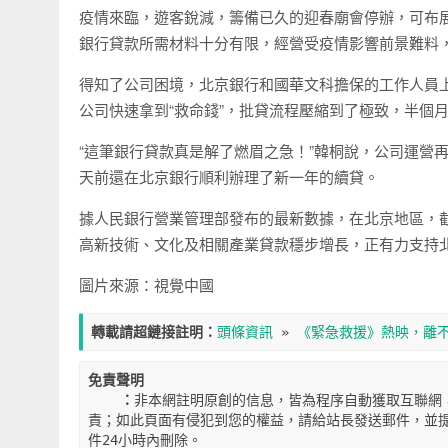
疫情來臨，遊客銳減，籌備已久的迎春廟會停辦，可布
銀行貸款所需材料十分有限，經營受疫情影響前景難料，
得知了公司困境，北京銀行和國華文科擔保的工作人員上
公司快速拿到“救命錢”，批貸流程壓縮到了極致，半個
“這筆銀行貸款真是解了燃眉之急！”韓桐說，公司運營再
天前還在北京銀行順利辦理了新一年的續貸。
據人民銀行營業管理部發布的最新數據，在北京地區，截至9
高新技術、文化及相關產業貸款穩步增長，正有力支持
圖片來源：視覺中國
轉載請超鏈接註明：
頭條資訊
 » 
《緊急救援》熱映，離不
免責聲明

    ：
非本網註明原創的信息，皆為程序自動獲取互聯網
責；如此頁面有侵犯到您的權益，請給站長發送郵件，並提
件24小時內刪除。