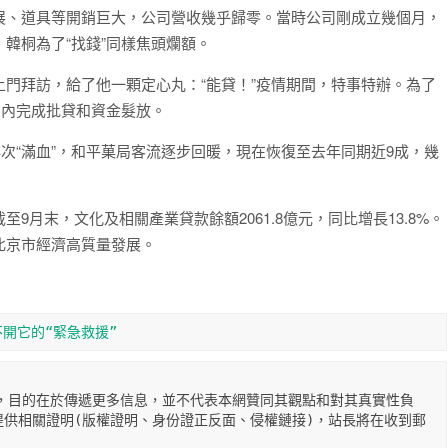
展、道具等開銷巨大，公司營收幾乎歸零。當時公司剛成立幾個月，
韓桐為了“找錢”同樣焦頭爛額。
門拜訪，給了他一顆定心丸：“能貸！”疫情期間，特事特辦。為了
月內完成批貸和資金髮放。
次“滿血”，和平菓局客流逐步回暖，現在恢復至去年同期近9成，幾
月末，文化及相關產業貸款餘額2061.8億元，同比增長13.8%。
北京市經濟高質量發展。
開它的“緊急救援”
，目的在於傳遞更多信息，並不代表本網贊同其觀點和對其真實性負
供相關證明(版權證明、身份證正反面、侵權鏈接)，站長將在收到郵