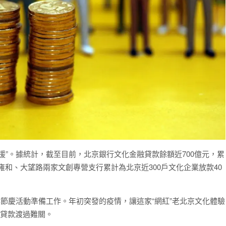
援”。據統計，截至目前，北京銀行文化金融貸款餘額近700億元，累
，雍和、大望路兩家文創專營支行累計為北京近300戶文化企業放款40
年節慶活動準備工作。年初突發的疫情，讓這家“網紅”老北京文化體驗
息貸款渡過難關。