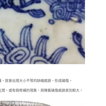
撞，就會出現大小不等的缺磕痕跡，形成磕傷。
光潤，或有假修補的現象，與陳舊磕傷痕跡差別較大。