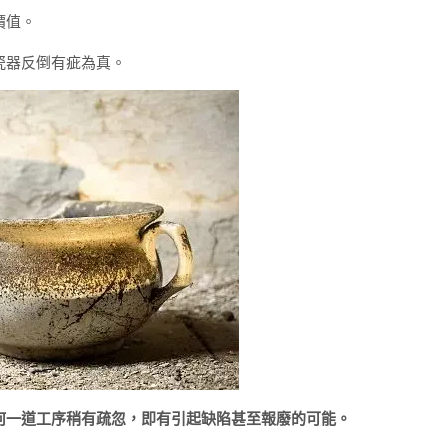
價值。
瓷器反倒有疵為真。
何一道工序稍有疏忽，即有引起缺陷甚至報廢的可能。