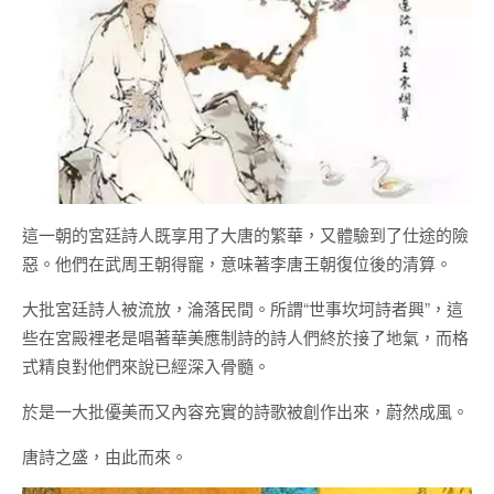
這一朝的宮廷詩人既享用了大唐的繁華，又體驗到了仕途的險
惡。他們在武周王朝得寵，意味著李唐王朝復位後的清算。
大批宮廷詩人被流放，淪落民間。所謂“世事坎坷詩者興”，這
些在宮殿裡老是唱著華美應制詩的詩人們終於接了地氣，而格
式精良對他們來說已經深入骨髓。
於是一大批優美而又內容充實的詩歌被創作出來，蔚然成風。
唐詩之盛，由此而來。