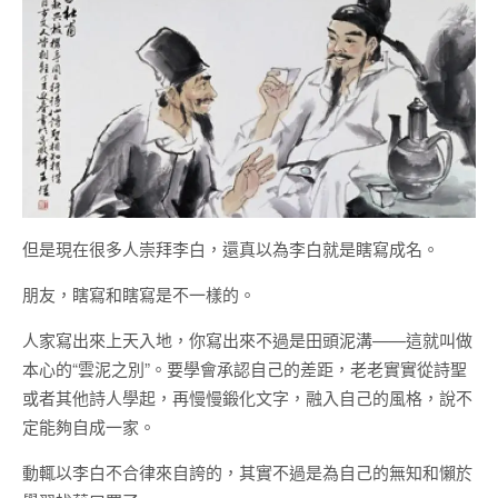
但是現在很多人崇拜李白，還真以為李白就是瞎寫成名。
朋友，瞎寫和瞎寫是不一樣的。
人家寫出來上天入地，你寫出來不過是田頭泥溝——這就叫做
本心的“雲泥之別”。要學會承認自己的差距，老老實實從詩聖
或者其他詩人學起，再慢慢鍛化文字，融入自己的風格，說不
定能夠自成一家。
動輒以李白不合律來自誇的，其實不過是為自己的無知和懶於