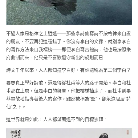
不過人家是格律之上逍遙——那些拿詩仙寫詩不按格律來自證
的朋友，不要再犯這種錯了。你沒有李白的文採，就別拿李白
的寫作方法來自我標榜——即便李白寫古體詩，他也是按照樂
府曲制而來。他只是不喜歡遵守新出的規則而已。
詩文千年以來，人人都知道李白好，有誰能稱為第二個李白？
要想真正學好詩歌，還是得從杜甫等人的路子開始。李白和杜
甫都在上層，但是李白的舞臺，他把樓梯抽走了。而杜甫則畢
恭畢敬地指導著後人的寫作，雖然被稱為“聖”，卻永遠屈居“詩
仙”之下。
這世界就是如此，人人都望著達不到的目標崇拜。