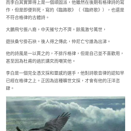
而李白其實算得上是一個頑固派，他雖然在後期有格律詩的寫
作，但是即便到死，寫的《臨路歌》（《臨終歌》），也還是
不符合格律的古體詩。
大鵬飛兮振八裔，中天摧兮力不濟。餘風激兮萬世，
遊扶桑兮掛石袂。後人得之傳此，仲尼亡兮誰為出涕。
他的詩風是一以貫之的，不排斥格律，但是自己並不喜歡用，
甚至因為杜甫的過於講究而嘲笑他。
李白是一個完全憑文採和靈感的選手，他對詩歌音律的認知早
已經在格律之上。正因為這種曠世文採，才會有他的汪洋恣
肆。