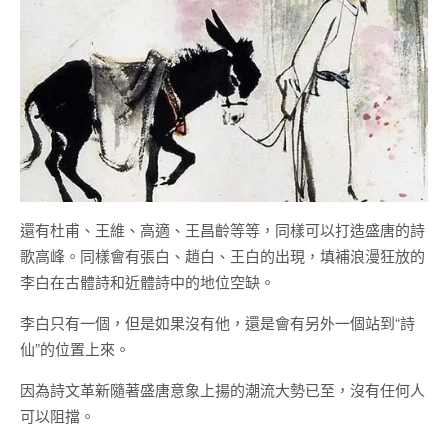
還有杜甫、王維、高適、王昌齡等等，同樣可以打造盛唐的詩
歌高峰。同樣會有張白、趙白、王白的出現，填補浪漫狂放的
李白在古體詩和近體詩中的地位空缺。
李白只有一個，但是如果沒有他，還是會有另外一個站到“詩
仙”的位置上來。
因為詩文革新隨著盛唐意象上揚的潮流大勢已至，沒有任何人
可以阻擋。