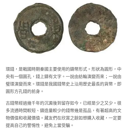
環錢，是戰國時期秦國主要使用的鑄幣形式。形狀為圓形，中
央有一個圓孔，錢上鑄有文字。一說由紡輪演變而來；一說由
璧環演變而來。環錢是我國錢幣史上沿用歷史最長的貨幣，即
圓形方孔錢的前身。
古錢幣經過幾千年的沉澱後到留存如今，已經是少之又少。很
多流通時間較短、鑄造量較少的錢幣幾是孤品，有著超高的文
物價值和收藏價值。藏友們在欣賞之餘如想購入收藏，一定要
提高自己的警惕性，避免上當受騙。