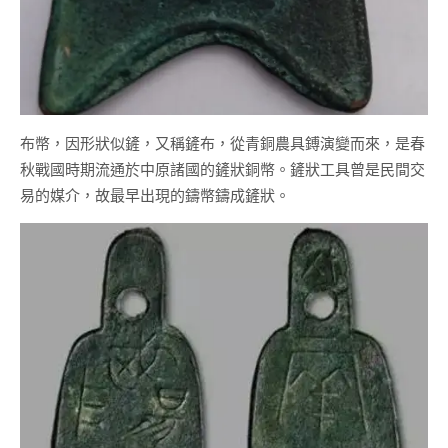
布幣，因形狀似鏟，又稱鏟布，從青銅農具鎛演變而來，是春
秋戰國時期流通於中原諸國的鏟狀銅幣。鏟狀工具曾是民間交
易的媒介，故最早出現的鑄幣鑄成鏟狀。