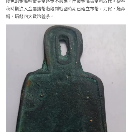
成色的金屬稱量貨幣逐步不適應，而被金屬鑄幣所取代。從春
秋時期進入金屬鑄幣階段到戰國時期已確立布幣，刀貨，蟻鼻
錢，環錢四大貨幣體系。