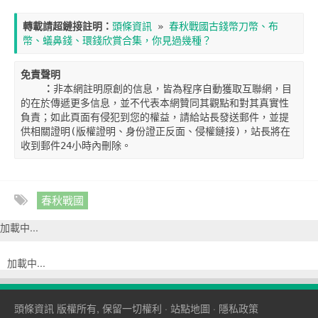
轉載請超鏈接註明：
頭條資訊
 » 
春秋戰國古錢幣刀幣、布
幣、蟻鼻錢、環錢欣賞合集，你見過幾種？
免責聲明

    ：
非本網註明原創的信息，皆為程序自動獲取互聯網，目
的在於傳遞更多信息，並不代表本網贊同其觀點和對其真實性
負責；如此頁面有侵犯到您的權益，請給站長發送郵件，並提
供相關證明(版權證明、身份證正反面、侵權鏈接)，站長將在
收到郵件24小時內刪除。
春秋戰國
加載中...
加載中...
頭條資訊
版權所有, 保留一切權利 ·
站點地圖
·
隱私政策