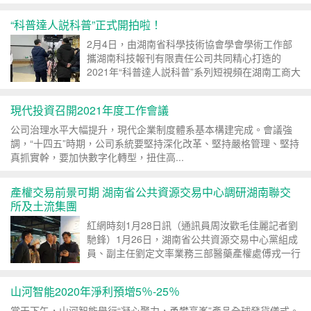
得了哪些成績
“科普達人説科普”正式開拍啦！
2月4日，由湖南省科學技術協會學會學術工作部
攜湖南科技報刊有限責任公司共同精心打造的
2021年“科普達人説科普”系列短視頻在湖南工商大
學藝術設計學院創意館...
現代投資召開2021年度工作會議
公司治理水平大幅提升，現代企業制度體系基本構建完成。會議強
調，“十四五”時期，公司系統要堅持深化改革、堅持嚴格管理、堅持
真抓實幹，要加快數字化轉型，扭住高...
產權交易前景可期 湖南省公共資源交易中心調研湖南聯交
所及土流集團
紅網時刻1月28日訊（通訊員周汝歡毛佳麗記者劉
馳鋒）1月26日，湖南省公共資源交易中心黨組成
員、副主任劉定文率業務三部醫藥產權處傅戎一行
四人先後赴湖南省聯...
山河智能2020年淨利預增5％-25％
當天下午，山河智能舉行“凝心聚力，勇攀高峯”產品全球發貨儀式。