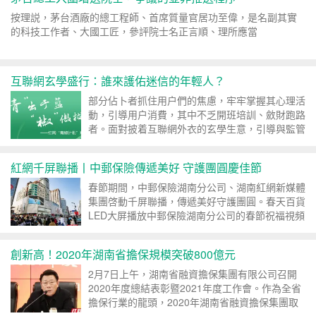
按理説，茅台酒廠的總工程師、首席質量官居功至偉，是名副其實
的科技工作者、大國工匠，參評院士名正言順、理所應當
互聯網玄學盛行：誰來護佑迷信的年輕人？
部分佔卜者抓住用户們的焦慮，牢牢掌握其心理活
動，引導用户消費，其中不乏開班培訓、斂財跑路
者。面對披着互聯網外衣的玄學生意，引導與監管
需雙管齊下，既需要引導...
紅網千屏聯播丨中郵保險傳遞美好 守護團圓慶佳節
春節期間，中郵保險湖南分公司、湖南紅網新媒體
集團啓動千屏聯播，傳遞美好守護團圓。春天百貨
LED大屏播放中郵保險湖南分公司的春節祝福視頻
創新高！2020年湖南省擔保規模突破800億元
2月7日上午，湖南省融資擔保集團有限公司召開
2020年度總結表彰暨2021年度工作會。作為全省
擔保行業的龍頭，2020年湖南省融資擔保集團取