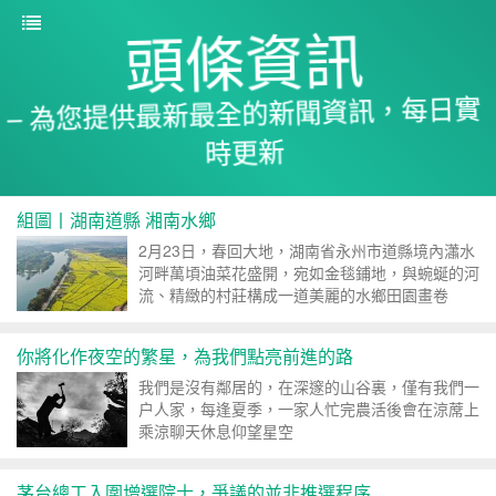
頭條資訊
– 為您提供最新最全的新聞資訊，每日實
時更新
組圖丨湖南道縣 湘南水鄉
2月23日，春回大地，湖南省永州市道縣境內瀟水
河畔萬頃油菜花盛開，宛如金毯鋪地，與蜿蜒的河
流、精緻的村莊構成一道美麗的水鄉田園畫卷
你將化作夜空的繁星，為我們點亮前進的路
我們是沒有鄰居的，在深邃的山谷裏，僅有我們一
户人家，每逢夏季，一家人忙完農活後會在涼蓆上
乘涼聊天休息仰望星空
茅台總工入圍增選院士，爭議的並非推選程序