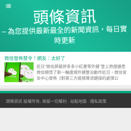
頭條資訊
– 為您提供最新最全的新聞資訊，每日實
時更新
微信發佈禁令！網友：太好了
近日“微信屏蔽拼多多小紅書等外鏈”登上熱搜據悉
微信開啓了新一輪違規外鏈整治動作近日，微信安
全中心發佈《對第三方違規導流鏈接的處理公
示》，對QQ音樂、QQ瀏...
頭條資訊
版權所有, 保留一切權利 ·
站點地圖
·
隱私政策