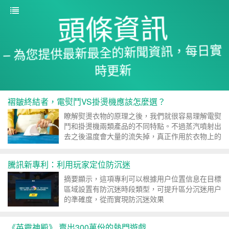
頭條資訊
– 為您提供最新最全的新聞資訊，每日實
時更新
褶皺終結者，電熨鬥VS掛燙機應該怎麼選？
瞭解熨燙衣物的原理之後，我們就很容易理解電熨
鬥和掛燙機兩類產品的不同特點。不過蒸汽噴射出
去之後温度會大量的流失掉，真正作用於衣物上的
温度並不高，加上掛燙機...
騰訊新專利：利用玩家定位防沉迷
摘要顯示，這項專利可以根據用户位置信息在目標
區域設置有防沉迷時段類型，可提升區分沉迷用户
的準確度，從而實現防沉迷效果
《英靈神殿》 賣出300萬份的熱門遊戲