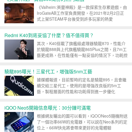
《Valheim:英靈神殿》是一款探索生存累遊戲，由
IroGateAB工作室負責開發，在2021年2月2日正
式上架STEAM平台後受到許多玩家的熱愛
Redmi K40到底妥協了什麼？值不值得買？
其次，K40搭載了旗艦級處理器驍龍870，性能介
於驍龍888與上代旗艦驍龍865Plus之間，且7m工
藝更成熟，在性能僅有一點妥協的情況下，功耗控
制更佳，...
驍龍895曝光！三星代工，增強版5nm工藝
據媒體報道，目前暫時的定名是驍龍895，且會繼
續交給三星代工，使用的是增強改良版的5m工
藝，製程層面的性能和功耗得到進一步優化
iQOO Neo5開箱信息曝光：30分鐘可滿電
根據網友曬出的圖可以看到，iQOONeo5隨機附送
了一個功率66W的充電器，可以説在Neo系列的定
位上，66W快充將會帶來更好的充電體驗