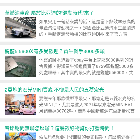
革燃油車命 屬於比亞迪的“混動時代”來了
如果只用一句話來講的話，這是當下熱效率最高的
量產汽油發動機之一，是國產比亞迪汽車生產製造
的。重新定義發動機的比亞迪DM-i來了官方表
示，比亞迪DM-i超級...
鋭龍5 5600X有多受歡迎？黃牛倒手3000多顆
他寫的腳本追蹤了ebay平台上鋭龍5000系列的銷
售數據，得知黃牛知道倒賣了8729顆鋭龍5000系
列處理器，其中賣的最火的就是鋭龍55600X，共
320...
2萬塊的宏光MINI賣瘋 不愧是人民的五菱宏光
要説今年那款微型車最火，那肯定是五菱宏光的宏
光MINI了，尤其是進入2021年以來宏光MINIEV1
月銷量達36762輛，問鼎中國新能源汽車銷量榜首
春節期間無聊怎麼辦？這幾款好物幫你打發時間！
索尼Ps5想要打發無聊的春節假期，怎麼能少得了