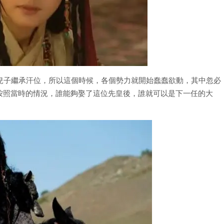
兒子繼承汗位，所以這個時候，各個勢力就開始蠢蠢欲動，其中忽必
按照當時的情況，誰能夠娶了這位先皇後，誰就可以是下一任的大