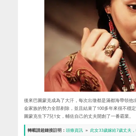
後來巴圖蒙克成為了大汗，每次出徵都是滿都海帶領他出
金家族的勢力全部剷除，並且結束了100多年來很不穩
圖蒙克生下7兒1女，輔佐自己的丈夫開創了一番霸業。
轉載請超鏈接註明：
頭條資訊
 » 
此女33歲嫁給7歲丈夫