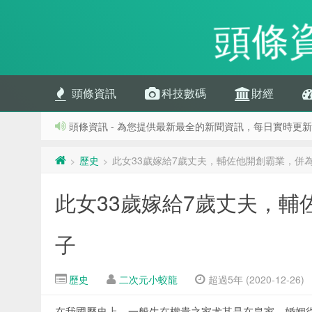
頭條
頭條資訊
科技數碼
財經
頭條資訊 - 為您提供最新最全的新聞資訊，每日實時更新
歷史
此女33歲嫁給7歲丈夫，輔佐他開創霸業，併
>
>
此女33歲嫁給7歲丈夫，輔
子
歷史
二次元小蛟龍
超過5年 (2020-12-26)
在我國歷史上，一般生在權貴之家尤其是在皇家，婚姻