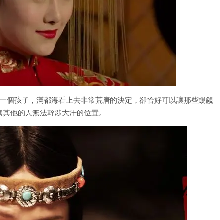
是一個孩子，滿都海看上去非常荒唐的決定，卻恰好可以讓那些覬覦
讓其他的人無法幹涉大汗的位置。