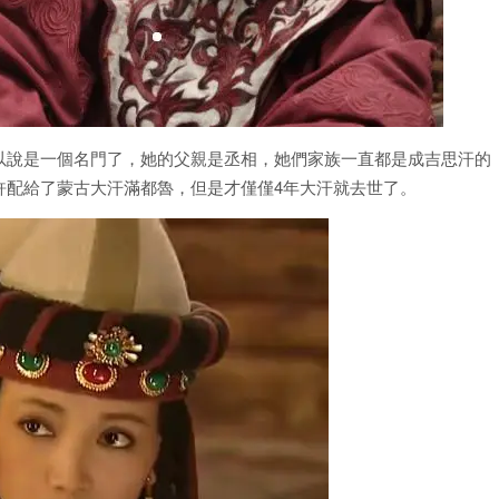
以說是一個名門了，她的父親是丞相，她們家族一直都是成吉思汗的
許配給了蒙古大汗滿都魯，但是才僅僅4年大汗就去世了。