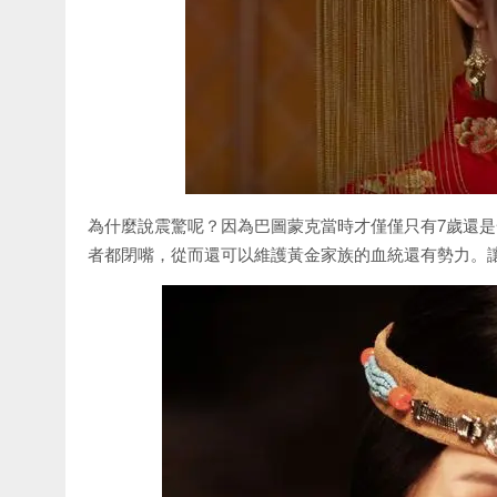
為什麼說震驚呢？因為巴圖蒙克當時才僅僅只有7歲還
者都閉嘴，從而還可以維護黃金家族的血統還有勢力。