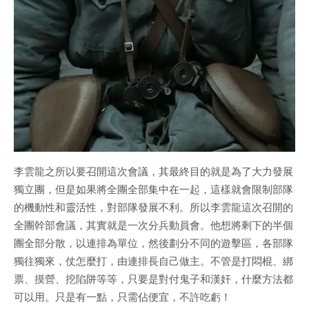
李雲龍之所以要召開這次會議，其最終目的就是為了大力發展
獨立團，但是如果將全團全部集中在一起，這樣就會限制部隊
的機動性和靈活性，對部隊發展不利。所以李雲龍這次召開的
全團幹部會議，其實就是一次分兵動員會。他想將剩下的半個
團全部分散，以連排為單位，然後劃分不同的遊擊區，各部隊
獨往獨來，仗怎麼打，由連排長自己做主。不管是打悶棍、綁
票、摸營、挖陷阱等等，只要是對付鬼子和漢奸，什麼方法都
可以用。只是有一點，只需佔便宜，不許吃虧！