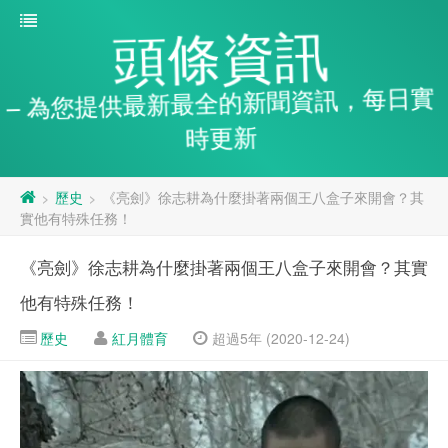
頭條資訊
– 為您提供最新最全的新聞資訊，每日實
時更新
歷史
《亮劍》徐志耕為什麼掛著兩個王八盒子來開會？其
>
>
實他有特殊任務！
《亮劍》徐志耕為什麼掛著兩個王八盒子來開會？其實
他有特殊任務！
歷史
紅月體育
超過5年 (2020-12-24)