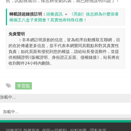
然，試點很成功，徐志耕全副武裝，就已經很說明問題了！
轉載請超鏈接註明：
頭條資訊
 » 
《亮劍》徐志耕為什麼掛著
兩個王八盒子來開會？其實他有特殊任務！
免責聲明

    ：
非本網註明原創的信息，皆為程序自動獲取互聯網，目
的在於傳遞更多信息，並不代表本網贊同其觀點和對其真實性
負責；如此頁面有侵犯到您的權益，請給站長發送郵件，並提
供相關證明(版權證明、身份證正反面、侵權鏈接)，站長將在
收到郵件24小時內刪除。
李雲龍
加載中...
加載中...
頭條資訊
版權所有, 保留一切權利 ·
站點地圖
·
隱私政策