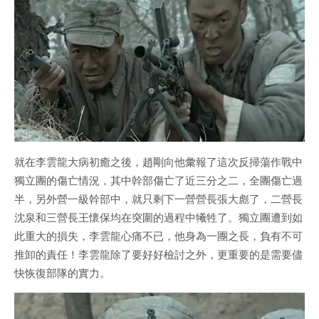
就在李雲龍大病初癒之後，趙剛向他彙報了這次反掃蕩作戰中
獨立團的傷亡情況，其中幹部傷亡了近三分之二，全團傷亡過
半，另外營一級幹部中，就只剩下一營營長張大彪了，二營長
沈泉和三營長王懷保均在突圍的過程中犧牲了。獨立團遭到如
此重大的損失，李雲龍心痛不已，他身為一團之長，負有不可
推卸的責任！李雲龍除了要好好檢討之外，更重要的是需要儘
快恢復部隊的實力。