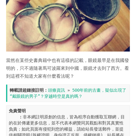
當然在某些史書典籍中也有這樣的記載，眼鏡最早是在我國發
明的，只不過隨著馬可波羅來到中國，眼鏡才去到了西方。看
到這裡不知道大家有什麼看法呢？
轉載請超鏈接註明：
頭條資訊
 » 
500年前的古畫，疑似出現了
“戴眼鏡的男子”？穿越時空是真的嗎？
免責聲明

    ：
非本網註明原創的信息，皆為程序自動獲取互聯網，目
的在於傳遞更多信息，並不代表本網贊同其觀點和對其真實性
負責；如此頁面有侵犯到您的權益，請給站長發送郵件，並提
供相關證明(版權證明、身份證正反面、侵權鏈接)，站長將在