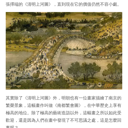
張擇端的《清明上河圖》，直到現在它的價值仍然不容小覷。
其實除了《清明上河圖》外，明朝也有一位畫家描繪了南京的
繁榮景象，這幅畫作叫做《南都繁會圖》，在中華歷史上享有
極高的地位。除了極高的藝術造詣以外，這幅畫之所以如此受
歡迎，還是因為人們在畫中發現了不可思議之處，這是怎麼回
事呢？