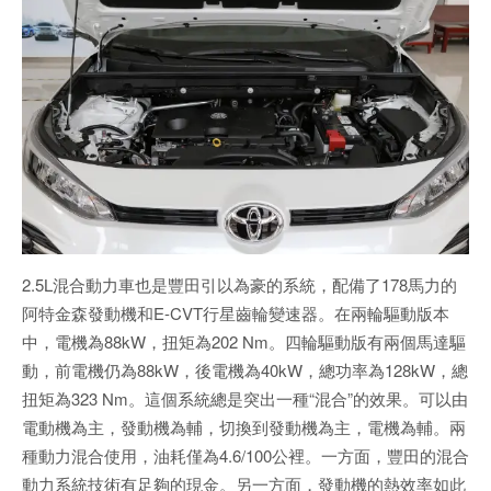
2.5L混合動力車也是豐田引以為豪的系統，配備了178馬力的
阿特金森發動機和E-CVT行星齒輪變速器。在兩輪驅動版本
中，電機為88kW，扭矩為202 Nm。四輪驅動版有兩個馬達驅
動，前電機仍為88kW，後電機為40kW，總功率為128kW，總
扭矩為323 Nm。這個系統總是突出一種“混合”的效果。可以由
電動機為主，發動機為輔，切換到發動機為主，電機為輔。兩
種動力混合使用，油耗僅為4.6/100公裡。一方面，豐田的混合
動力系統技術有足夠的現金。另一方面，發動機的熱效率如此