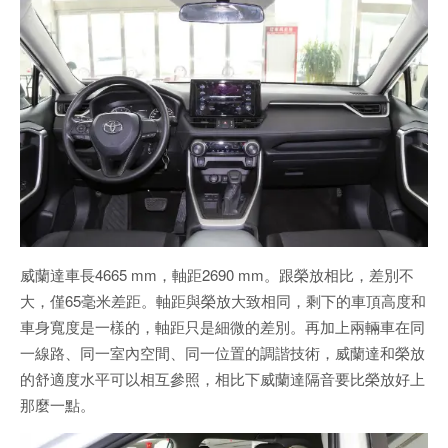
威蘭達車長4665 mm，軸距2690 mm。跟榮放相比，差別不
大，僅65毫米差距。軸距與榮放大致相同，剩下的車頂高度和
車身寬度是一樣的，軸距只是細微的差別。再加上兩輛車在同
一線路、同一室內空間、同一位置的調諧技術，威蘭達和榮放
的舒適度水平可以相互參照，相比下威蘭達隔音要比榮放好上
那麼一點。