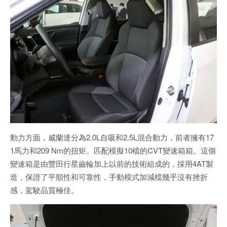
動力方面，威蘭達分為2.0L自吸和2.5L混合動力，前者擁有17
1馬力和209 Nm的扭矩。匹配模擬10檔的CVT變速箱箱。這個
變速箱是由豐田行星齒輪加上以前的技術組成的，採用4AT製
造，保證了平順性和可靠性，手動模式加減檔幾乎沒有挫折
感，駕駛品質極佳。