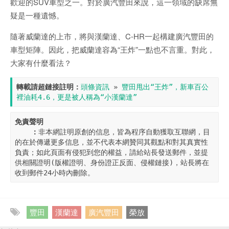
歡迎的SUV車型之一。對於廣汽豐田來說，這一領域的缺席無
疑是一種遺憾。
隨著威蘭達的上市，將與漢蘭達、C-HR一起構建廣汽豐田的
車型矩陣。因此，把威蘭達容為“王炸”一點也不言重。對此，
大家有什麼看法？
轉載請超鏈接註明：
頭條資訊
 » 
豐田甩出“王炸”，新車百公
裡油耗4.6，更是被人稱為“小漢蘭達”
免責聲明

    ：
非本網註明原創的信息，皆為程序自動獲取互聯網，目
的在於傳遞更多信息，並不代表本網贊同其觀點和對其真實性
負責；如此頁面有侵犯到您的權益，請給站長發送郵件，並提
供相關證明(版權證明、身份證正反面、侵權鏈接)，站長將在
收到郵件24小時內刪除。
豐田
漢蘭達
廣汽豐田
榮放