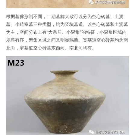
根据墓葬形制不同，二期墓葬大致可以分为空心砖墓、土洞
墓、小砖室墓三种类型，均为竖坑墓道。以空心砖墓和土洞墓
为主，空间分布上有“大杂居、小聚集”的特征，小聚集区域内
规整有序，聚集区域之间又明显隔断。宽墓道空心砖墓均为南
北向，窄墓道空心砖墓东西向、南北向均有。