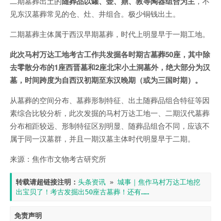
二期墓葬出土的
随葬品以罐、壶、鼎、敦等陶器组合为主
，不
见东汉墓葬常见的仓、灶、井组合。极少铜钱出土。
二期墓葬主体属于西汉早期墓葬，时代上明显早于一期工地。
此次马村万达工地考古工作共发掘各时期古墓葬50座，其中除
去零散分布的1座西晋墓和2座北宋小土洞墓外，绝大部分为汉
墓，时间跨度为自西汉初期至东汉晚期（或为三国时期）。
从墓葬的空间分布、墓葬形制特征、出土随葬品组合特征等因
素综合比较分析，此次发掘的马村万达工地一、二期汉代墓葬
分布相距较远、形制特征区别明显、随葬品组合不同，应该不
属于同一汉墓群，并且一期汉墓主体时代明显早于二期。
来源：焦作市文物考古研究所
转载请超链接注明：
头条资讯
 » 
城事｜焦作马村万达工地挖
出宝贝了！考古发掘出50座古墓葬！还有……
免责声明
