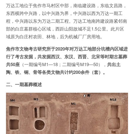
万达工地位于焦作市马村区中部，南临建设路，东临文昌路，
东西横跨中兴路，以中兴路为界，中兴路以西为万达一期工
程，中兴路以东为万达二期工程。万达工地南跨建设路紧邻南
部的白庄墓群核心区域，西距山阳故城不足1.5公里。此片区
域原为白庄村农田、林地，后为机械厂厂房用地。
焦作市文物考古研究所于2020年对万达工地部分坑槽内区域进
行了考古发掘，共发掘西汉、东汉、西晋、北宋等时期古墓葬
共50座
（一期编号M1—18；二期编号M19—50），
共出土
陶、铁、铜、骨等各类文物共计约200余件（套）。
二、一期墓葬概述