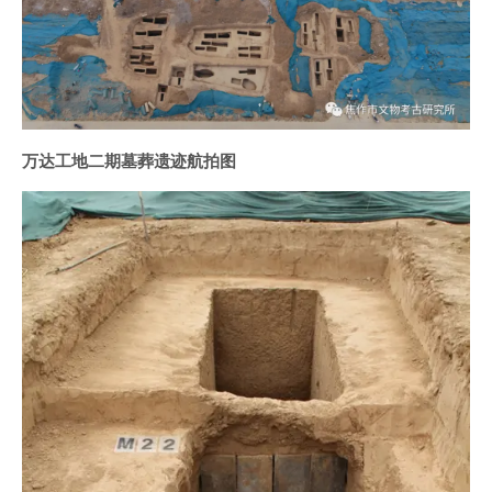
万达工地二期墓葬遗迹航拍图