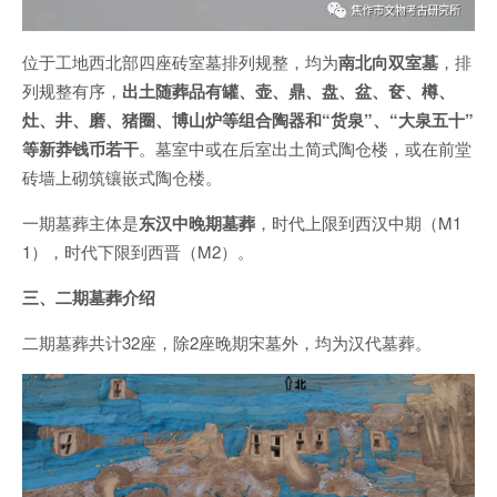
位于工地西北部四座砖室墓排列规整，均为
南北向双室墓
，排
列规整有序，
出土随葬品有罐、壶、鼎、盘、盆、奁、樽、
灶、井、磨、猪圈、博山炉等组合陶器和“货泉”、“大泉五十”
等新莽钱币若干
。墓室中或在后室出土简式陶仓楼，或在前堂
砖墙上砌筑镶嵌式陶仓楼。
一期墓葬主体是
东汉中晚期墓葬
，时代上限到西汉中期（M1
1），时代下限到西晋（M2）。
三、二期墓葬介绍
二期墓葬共计32座，除2座晚期宋墓外，均为汉代墓葬。