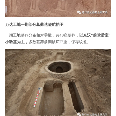
万达工地一期部分墓葬遗迹航拍图
一期工地墓葬分布相对零散，共18座墓葬，
以东汉“前堂后室”
小砖墓为主，
多数墓葬前期破坏严重，保存较差。