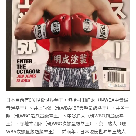
日本目前有6位現役世界拳王，包括村田諒太（現WBA中量級
普通拳王）、井上尚彌（現WBA/IBF最輕量級拳王）、井岡一
翔（現WBO超蠅量級拳王）、中谷潤人（現WBO蠅量級拳
王）、寺地拳四郎（現WBC次蠅量級拳王）、京口紘人（現
WBA次蠅量級超級拳王）。前兩年，日本現役世界拳王的人