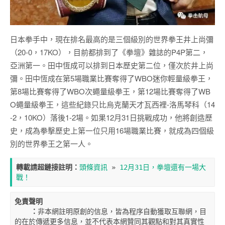
日本拳手中，現在排名最高的是三個級別的世界拳王井上尚彌
（20-0，17KO），目前都排到了《拳壇》雜誌的P4P第二，
亞洲第一。田中恆成可以排到日本歷史第二位，僅次於井上尚
彌。田中恆成在第5場職業比賽奪得了WBO迷你輕量級拳王，
第8場比賽奪得了WBO次蠅量級拳王，第12場比賽奪得了WB
O蠅量級拳王，這些紀錄只比烏克蘭天才瓦西裡-洛馬琴科（14
-2，10KO）落後1-2場。如果12月31日挑戰成功，他將創造歷
史，成為拳擊歷史上第一位只用16場職業比賽，就成為四個級
別的世界拳王之第一人。
轉載請超鏈接註明：
頭條資訊
 » 
12月31日，拳壇還有一場大
戰！
免責聲明

    ：
非本網註明原創的信息，皆為程序自動獲取互聯網，目
的在於傳遞更多信息，並不代表本網贊同其觀點和對其真實性