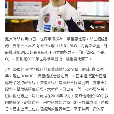
北京時間12月31日，世界拳壇還有一場重要比賽，前三個級別
的世界拳王日本名將田中恆成（15-0，9KO）將再次登臺，升
級挑戰現WBO超蠅量級拳王日本同胞井岡一翔（25-2，14K
O），這也是2020年世界拳壇最後一場重要比賽了。
現年25歲的田中恆成目前職業戰績15戰全勝，9場比賽KO對
手，現在BOXREC-蠅量級綜合排名第一。田中恆成至今已經
奪得了迷你輕量級、次蠅量級和蠅量級三個級別的世界拳王金
腰帶，擊敗過阿庫斯塔、木村翔、田口良一等一批拳壇名將。
田中恆成最近一場比賽是在2019年12月，當時他3回合KO了我
國的烏蘭，輕鬆衛冕。田中恆成如果12月31日挑戰成功，將成
日本歷史上第二位四個級別的世界拳王，平了井岡一翔的紀