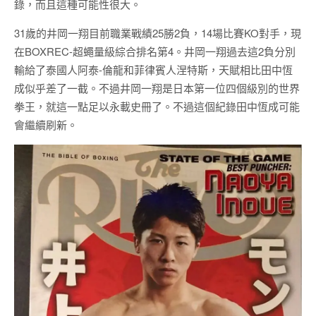
錄，而且這種可能性很大。
31歲的井岡一翔目前職業戰績25勝2負，14場比賽KO對手，現
在BOXREC-超蠅量級綜合排名第4。井岡一翔過去這2負分別
輸給了泰國人阿泰-倫龍和菲律賓人涅特斯，天賦相比田中恆
成似乎差了一截。不過井岡一翔是日本第一位四個級別的世界
拳王，就這一點足以永載史冊了。不過這個紀錄田中恆成可能
會繼續刷新。