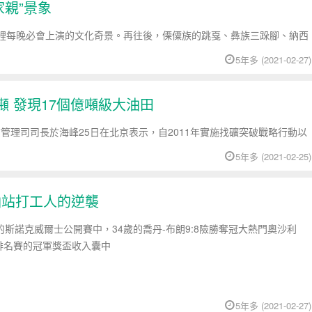
親”景象
裡每晚必會上演的文化奇景。再往後，傈僳族的跳戛、彝族三跺腳、納西
5年多 (2021-02-27)
噸 發現17個億噸級大油田
查管理司司長於海峰25日在北京表示，自2011年實施找礦突破戰略行動以
5年多 (2021-02-25)
油站打工人的逆襲
的斯諾克威爾士公開賽中，34歲的喬丹-布朗9:8險勝奪冠大熱門奧沙利
排名賽的冠軍獎盃收入囊中
5年多 (2021-02-27)