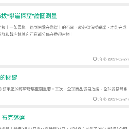
海拔“攀崖探窟”繪圖測量
要拉上一架雲梯，遇到開鑿在懸崖上的石窟，就必須借梯攀崖，才能完成
窟群和韓店鎮其它石窟都分佈在番須古道上
5年多 (2021-02-27)
的關鍵
對該地區的經濟發展至關重要。其次，全球商品貿易放緩、全球貿易體系
5年多 (2021-02-24)
 布克落選
媒體中新網2月24日電北京時間24日，NBA官方公佈了2021年NBA全明