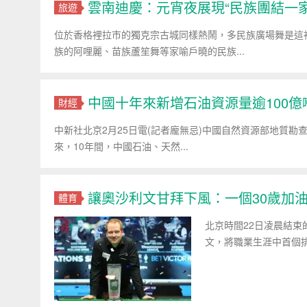
雲南迪慶：元宵夜展現“民族團結一家
旅遊
位於香格裡拉市的獨克宗古城同樣熱鬧，多民族廣場舞是這
族的阿哩麗、苗族蘆笙舞等家喻戶曉的民族...
中國十年來新增石油資源量逾100億
財經
中新社北京2月25日電(記者龐無忌)中國自然資源部地質勘
來，10年間，中國石油、天然...
讓奧沙利文甘拜下風：一個30歲加
體育
北京時間22日凌晨結束
文，將職業生涯中首個