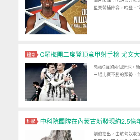
星賽替補陣容，哈登、“濃
C羅梅開二度登頂意甲射手榜 尤文
體育
憑藉C羅的兩個進球，
三場比賽不勝的頹勢，
中科院團隊在內蒙古新發現約2.5億
科學
劉俊指出，由於匈奴老