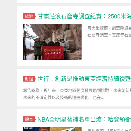
甘肅莊浪石窟寺調查紀實：2500米
旅遊
每天出發前，調查隊還
石窟寺調查。雲崖寺石
世行：創新是推動東亞經濟持續復甦
財經
報告認為，近年來，東亞地區經濟發展遇到挑戰，未來創新
未來的不確定性以及技術的迅速變化，也在...
NBA全明星替補名單出爐：哈登領銜
體育
圖片來源：NBA官方社交