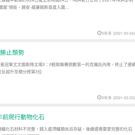
眉”領銜，錫安-威廉姆斯首度入圍...
5年多 (2021-02-24)
大勝止頹勢
衛冕冠軍尤文圖斯隊主場3：0輕取聯賽倒數第一的克羅託內隊，終止了連
並反超升至積分榜第3位
5年多 (2021-02-23)
年前爬行動物化石
撾鱷化石材料不完整，歸入遲滯鱷類尚且存疑，後續還需要更完整的化石