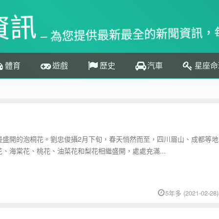
資訊
– 為您提供最新最全的新聞資訊，
體育
遊戲
歷史
汽車
星座命
邊盛開的泡桐花。劉忠俊攝2月下旬，春天悄然而至，四川眉山、成都等地
、海棠花、桃花、油菜花和梨花相繼盛開，處處充滿...
5年多 (2021-02-28)