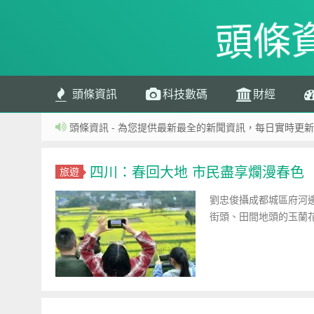
頭條
頭條資訊
科技數碼
財經
頭條資訊 - 為您提供最新最全的新聞資訊，每日實時更新
四川：春回大地 市民盡享爛漫春色
旅遊
劉忠俊攝成都城區府河
街頭、田間地頭的玉蘭花