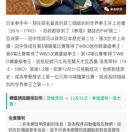
日本拳手中，現在排名最高的是三個級別的世界拳王井上尚彌
（20-0，17KO），目前都排到了《拳壇》雜誌的P4P第二，
亞洲第一。田中恆成可以排到日本歷史第二位，僅次於井上尚
彌。田中恆成在第5場職業比賽奪得了WBO迷你輕量級拳王，
第8場比賽奪得了WBO次蠅量級拳王，第12場比賽奪得了WB
O蠅量級拳王，這些紀錄只比烏克蘭天才瓦西裏-洛馬琴科（14
-2，10KO）落後1-2場。如果12月31日挑戰成功，他將創造歷
史，成為拳擊歷史上第一位只用16場職業比賽，就成為四個級
別的世界拳王之第一人。
轉載請超鏈接註明：
頭條資訊
 » 
12月31日，拳壇還有一場大
戰！
免責聲明

    ：
非本網註明原創的信息，皆為程序自動獲取互聯網，目
的在於傳遞更多信息，並不代表本網贊同其觀點和對其真實性