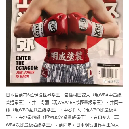
日本目前有6位現役世界拳王，包括村田諒太（現WBA中量級
普通拳王）、井上尚彌（現WBA/IBF最輕量級拳王）、井岡一
翔（現WBO超蠅量級拳王）、中谷潤人（現WBO蠅量級拳
王）、寺地拳四郎（現WBC次蠅量級拳王）、京口紘人（現
WBA次蠅量級超級拳王）。前兩年，日本現役世界拳王的人