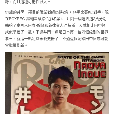
錄，而且這種可能性很大。
31歲的井岡一翔目前職業戰績25勝2負，14場比賽KO對手，現
在BOXREC-超蠅量級綜合排名第4。井岡一翔過去這2負分別
輸給了泰國人阿泰-倫龍和菲律賓人涅特斯，天賦相比田中恆
成似乎差了一截。不過井岡一翔是日本第一位四個級別的世界
拳王，就這一點足以永載史冊了。不過這個紀錄田中恆成可能
會繼續刷新。