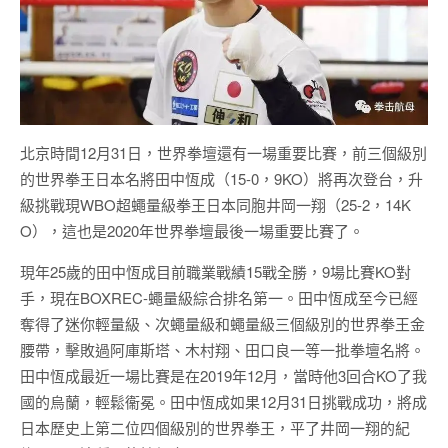
北京時間12月31日，世界拳壇還有一場重要比賽，前三個級別
的世界拳王日本名將田中恆成（15-0，9KO）將再次登台，升
級挑戰現WBO超蠅量級拳王日本同胞井岡一翔（25-2，14K
O），這也是2020年世界拳壇最後一場重要比賽了。
現年25歲的田中恆成目前職業戰績15戰全勝，9場比賽KO對
手，現在BOXREC-蠅量級綜合排名第一。田中恆成至今已經
奪得了迷你輕量級、次蠅量級和蠅量級三個級別的世界拳王金
腰帶，擊敗過阿庫斯塔、木村翔、田口良一等一批拳壇名將。
田中恆成最近一場比賽是在2019年12月，當時他3回合KO了我
國的烏蘭，輕鬆衞冕。田中恆成如果12月31日挑戰成功，將成
日本歷史上第二位四個級別的世界拳王，平了井岡一翔的紀