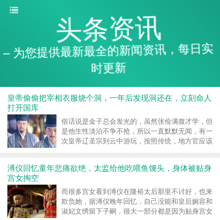
头条资讯
– 为您提供最新最全的新闻资讯，每日实
时更新
皇帝偷偷把宰相衣服烧个洞，一年后发现洞还在，立刻命人
打开国库
俗话说是金子总会发光的，虽然张俭满腹才学，但
是他生性淡泊不争不抢，所以一直默默无闻，有一
次皇帝辽圣宗到云中游玩，按照传统，地方官应该
向皇上进贡当地的特产和...
溥仪回忆童年悲痛欲绝，太监给他吃喂鱼馒头，身体被贴身
宫女掏空
而很多宫女看到溥仪在隆裕太后那里不讨好，也来
欺负她，据溥仪晚年回忆，自己没能和皇后婉容和
淑妃文绣留下子嗣，很大一部分都是因为贴身宫女