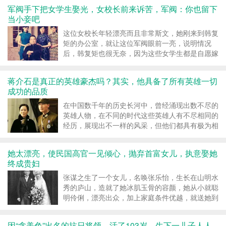
军阀手下把女学生娶光，女校长前来诉苦，军阀：你也留下
当小妾吧
这位女校长年轻漂亮而且非常斯文，她刚来到韩复
矩的办公室，就让这位军阀眼前一亮，说明情况
后，韩复矩也很无奈，因为这些女学生都是自愿嫁
给军官们的，毕竟在乱世，...
蒋介石是真正的英雄豪杰吗？其实，他具备了所有英雄一切
成功的品质
在中国数千年的历史长河中，曾经涌现出数不尽的
英雄人物，在不同的时代这些英雄人有不尽相同的
经历，展现出不一样的风采，但他们都具有极为相
似的几点品质：心狠手辣...
她太漂亮，使民国高官一见倾心，抛弃首富女儿，执意娶她
终成贵妇
张谋之生了一个女儿，名唤张乐怡，生长在山明水
秀的庐山，造就了她冰肌玉骨的容颜，她从小就聪
明伶俐，漂亮出众，加上家庭条件优越，就送她到
上海读中学，成为上海中...
因“贪美色”出名的抗日将领，活了103岁，生下一儿子人人