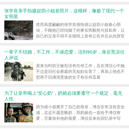
挖空了自己的身体
张学良亲手拍摄赵四小姐老照片，这模样，像极了现代一个
女明星
然而风度翩翩的张学良很快就让赵四小姐春心萌
动，不顾他已经结婚了的事实而毅然与其私奔，让
自己的父亲不得不在报纸上发布公告并且从此辞官
隐居，只能说爱情的力量实...
一辈子不结婚，不工作，不谈恋爱，活到90岁，身后荒凉任
人评说
原来当时的王敏彤没有任何工作，且在溥仪心中她
不过是旧社会家庭的无知妇女罢了，再加上他也不
想再于旧满清贵族的女子有任何瓜葛
为了让皇帝喝上“安心奶”，奶娘必须要遵守一个规定，毫无
人性
因为很小就离开了自己的母亲，溥仪非常没有安全
感，迟迟不愿意断奶，而奶娘也一直给予溥仪疼
爱，尽量弥补他的母爱，溥仪后来在回忆录中写
道，他童年时期唯一的温暖就...