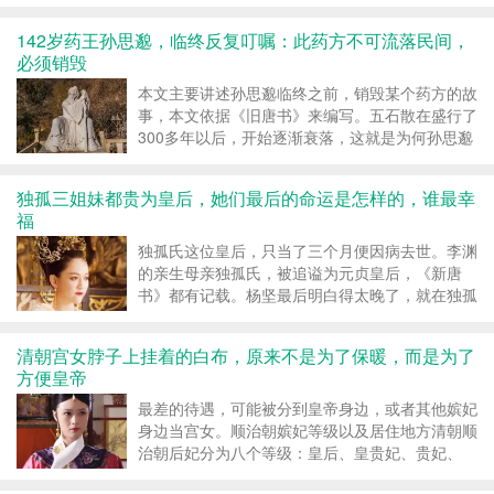
殿、中和殿、保和殿
142岁药王孙思邈，临终反复叮嘱：此药方不可流落民间，
必须销毁
本文主要讲述孙思邈临终之前，销毁某个药方的故
事，本文依据《旧唐书》来编写。五石散在盛行了
300多年以后，开始逐渐衰落，这就是为何孙思邈
临终前为何要销毁五石...
独孤三姐妹都贵为皇后，她们最后的命运是怎样的，谁最幸
福
独孤氏这位皇后，只当了三个月便因病去世。李渊
的亲生母亲独孤氏，被追谥为元贞皇后，《新唐
书》都有记载。杨坚最后明白得太晚了，就在独孤
·伽罗病逝两年后，隋文帝...
清朝宫女脖子上挂着的白布，原来不是为了保暖，而是为了
方便皇帝
最差的待遇，可能被分到皇帝身边，或者其他嫔妃
身边当宫女。顺治朝嫔妃等级以及居住地方清朝顺
治朝后妃分为八个等级：皇后、皇贵妃、贵妃、
妃、嫔、贵人、常在、答应