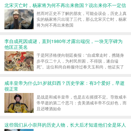
北宋灭亡时，杨家将为何不再出来救国？说出来你不一定信
然而对正史不了解的朋友，可能会误会，历史上真
实的杨家将只出现了三代，那么北宋灭亡时，杨家
将为何不再出来救国
李自成死因成谜，直到1980年才露出端倪，一块无字碑为
他匡正英名
于是阿济格便向朝廷奏报：“自成窜走时，携随身
步卒仅二十人，为村民所困，不得脱，遂自缢
死”。这位和尚自称服侍过奉天玉和尚，他证实了
奉天玉和尚是顺治初年进入寺...
咸丰皇帝为什么31岁就归西？历史学家：有3个爱好，早逝
很正常
是战是和咸丰皇帝，也是左右摇摆不定。导致咸丰
帝早逝的第二个恶习：贪美酒咸丰帝不仅好色，而
且还嗜酒如命
这些我们从小崇拜的历史人物，长大后才知道他们全是坏人