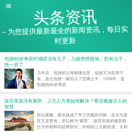
头条资讯
– 为您提供最新最全的新闻资讯，每日实
时更新
包拯60岁寿辰时感叹没有儿子，儿媳突然跪地：您有儿子，
快一岁了
几年后，包拯的父母相继去世，包拯又为双亲守
丧。这让包拯一家陷入了悲痛之中，1059年，是
包拯的60岁寿辰
故宫里面没有厕所，上万人方便如何解决？看完佩服古人的
智慧
所以紫微、紫垣就成了帝王宫殿的代称，在古代皇
宫又是禁地，所以称为“紫禁”。故宫里面的建筑群
分为外朝和内廷两部分，外朝由三大殿组成：太和